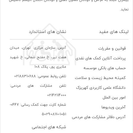
بیماران مبتلا به ام.اس و کودکان معلول ذهنی و کودکان اختلال اتیسم تأسیس
نماید.
لینک های مفید
نشان های استاندارد
آدرس سازمان مرکزی: تهران، ميدان
قوانین و مقررات
هفت تير، خ مفتح شمالی، خ شهيد
پرداخت آنلاین کمک های نقدی
ملايری پور، پلاک 108
حساب های بانکی موسسه
تلفن روابط عمومی: 02188310688
کمیته محیط زیست و سلامت
تلفن مشارکت های مردمی:
دانشگاه علمی کاربردی کهریزک
02142114000
امور بین الملل
شماره کارت جهت کمک رسانی: 0447-
آخرین ویدیوها
1051-0870-5029
آدرس دفاتر مشارکت های مردمی
شبکه های اجتماعی