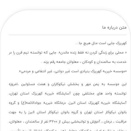
متن درباره ما
کهریزک جایی است مثل هیچ جا…
« محلی برای زندگی کردن نه فقط زنده ماندن». جایی که توانسته نیم قرن را در
خدمت به سالمندان و کودکان ، معلولان جامعه رقم بزند .
«موسسه خیریه کهریزک بنیادی است غیر دولتی، غیر انتفاعی و مردمی».
این موسسه به یمن مهر و بخشش نیکوکاران و همت مسئولین ،امروزه
توانسته واحد های مختلفی چون آسایشگاه خیریه کهریزک استان تهران،
آسایشگاه خیریه کهریزک استان البرز، درمانگاه خیریه جوادالائمه(ع) و گروه
بانوان نیکوکار استان تهران و گروه بانوان نیکوکار استان البرز را به جهت
مراقبت ، درمان ، آموزش و توانبخشی بیش از 3200 نفر از سالمندان ، معلولان،