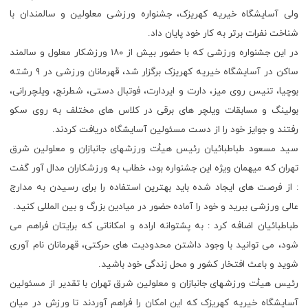
ولی آسایشگاه خیریه کهریزک، جشنواره ورزشی معلولین و سالمندان با
شناخت نفرات برتر به کار خود پایان داد.
در این جشنواره ورزشی که با حضور بیش از ۱۸۰ ورزشکار معلول و سالمند
ساکن در آسایشگاه خیریه کهریزک برگزار شد، قهرمانان ورزشی در ۹ رشته
بوچیا، تنیس روی میز، دارت و ایردارت، فوتبال دستی، شطرنج، ویلچررانی،
بولینگ و مسابقات ویلچر های برقی در کلاس های مختلف به روی سکو
رفتند و جوایز خود را از دست مسئولین آسایشگاه دریافت کردند.
سید مسعود طباطبائیان رئیس هیأت ورزشهای جانبازان و معلولین شرق
تهران که میهمان ویژه این جشنواره بود، خطاب به ورزشکاران مدال آور گفت
: از فرصت های ایجاد شده باید بهترین استفاده را برای رسیدن به مدارج
عالی ورزشی ببرید و خود را آماده حضور در میادین بزرگ و بین المللی کنید.
طباطبائیان اضافه کرد : به پشتوانه اراده و امکاناتی که برایتان فراهم می
شود، می توانید با وجود داشتن محدودیت های حرکتی، قهرمانان نام آوری
شوید و باعث افتخار کشور و محل زندگی خود باشید.
رئیس هیأت ورزشهای جانبازان و معلولین شرق تهران با تقدیر از مسئولین
آسایشگاه خیریه کهریزک که این امکان را فراهم آوردند تا ورزش در میان