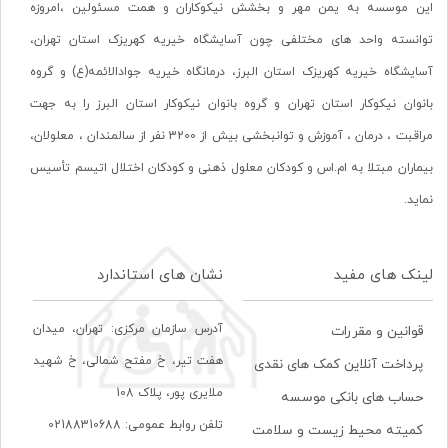
این موسسه به یمن مهر و بخشش نیکوکاران و همت مسئولین ،امروزه
توانسته واحد های مختلفی چون آسایشگاه خیریه کهریزک استان تهران،
آسایشگاه خیریه کهریزک استان البرز، درمانگاه خیریه جوادالائمه(ع) و گروه
بانوان نیکوکار استان تهران و گروه بانوان نیکوکار استان البرز را به جهت
مراقبت ، درمان ، آموزش و توانبخشی بیش از 3200 نفر از سالمندان ، معلولان،
بیماران مبتلا به ام.اس و کودکان معلول ذهنی و کودکان اختلال اتیسم تأسیس
نماید.
لینک های مفید
نشان های استاندارد
آدرس سازمان مرکزی: تهران، ميدان
قوانین و مقررات
هفت تير، خ مفتح شمالی، خ شهيد
پرداخت آنلاین کمک های نقدی
ملايری پور، پلاک 108
حساب های بانکی موسسه
تلفن روابط عمومی: 02188310688
کمیته محیط زیست و سلامت