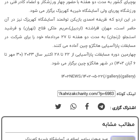
بوچیای کشور به مدت دو هفته با حضور چهار ورزشکار و اعضاء کادر فنی در
ورزشگاه پوریای ولی آسایشگاه خیریه کهریزک برگزار می شود.
در این اردو که ظریفه احمدی بازیکن توانمند آسایشگاه کهریزک نیز در آن
حاضر است، مهران افراشته (اردبیل)،مریم ملکی فلاح (تهران) و فرشید
استجلو (زنجان) به مدت دو هفته تا ۲۷ مردادماه خود را برای شرکت در
مسابقات پاراآسیایی هانگژو چین آماده می کنند.
چهارمین دوره مسابقات پاراآسیایی از ۲۲ تا ۲۸ اکتبر سال ۲۰۲۳ (۳۰ مهر تا
۶ آبان ۱۴۰۲) در شهر هانگژو چین برگزار می شود.
{gallery}1402NEWS/1402-05-22{/gallery}
لینک کوتاه
اشتراک گزاری :
مطالب مشابه
عید مبعث پیامبر اسلام در آسایشگاه خیریه کهریزک