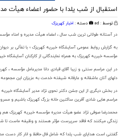
استقبال از شب یلدا با حضور اعضاء هیأت م
توسط : ad
دسته :
اخبار کهریزک
در آستانه طولانی ترین شب سال ، اعضاء هیأت مدیره و امناء مؤسسه 
به گزارش روابط عمومی آسایشگاه خیریه کهریزک ؛ با تفألی بر دیو
مؤسسه خیریه کهریزک به همراه نمایندگانی از کارکنان آسایشگاه خیری
در این مراسم سنتی و زیبا آقای قبادی دانا مدیرعامل مؤسسه ، که
دلهای آنان عاشقانه و عارفانه شیفته خدمت به عزیزان این مجموعه
در بخش دیگری از این جشن دکتر نحوی نژاد مدیر آسایشگاه خیریه که
مراسم هایی شادی آفرین ساکنین خانه بزرگ کهریزک باشیم و مسرور از
محمدرضا صوفی نژاد عضو هیأت مدیره مؤسسه خیریه کهریزک هم وابس
زندگی می­کنند که فاقد سرپرست مؤثر هستند و وظیفه ماست تا شرایط ر
گفتنی است هدایای شب یلدا که شامل فال حافظ و انار کار دست مدد