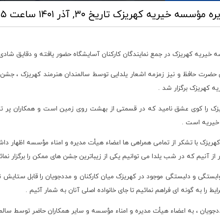
دیره مؤسسه خیریه کهریزک
تاریخ ۳۰, آذر ۱۴۰۱ ساعت ۰۹:۳۵
خیریه کهریزک در جمع نمایندگان کارکنان آسایشگاه حضور یافته و دقایق شادی را
ان حضرت حافظ و نیز زمزمه اشعار یلدایی توسط سالمندان هنرمند کهریزک ، جشن 
ه کهریزک برگزار شد .
ریزک را کوی عشق نامید که در قسمتی از بهشت روی زمین است و همکاران پر تل
 خیریه است .
ریزک با تشکر از تمامی همراهی ها اعضاء هیأت مدیره و امناء مؤسسه اظهار داشت
 آنیم که در شب یلدا می توانیم یکی از زیباترین جشن های ممکن را برگزار نمائی
تگی و دلبستگی موجود در کهریزک میان کارکنان و مددجویان را قابل ستایش نام
ا به گونه ای فراهم نمائیم تا جای خانواده اصلی آنان به شمار آئیم .
جویان ، به اعضاء هیأت مدیره و امناء مؤسسه و سایر همکاران حاضر توسط سال