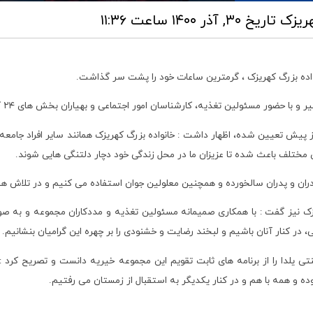
هریزک
تاریخ ۳۰, آذر ۱۴۰۰ ساعت ۱۱:۳۶
اده بزرگ کهریزک ، گرمترین ساعات خود را پشت سر گذاشت.
شناسان امور اجتماعی و بهیاران بخش های ۲۴ گانه بستری، استقبال از شب یلدا با شور و نشاط فراوان برگزار شد.
ش تعیین شده، اظهار داشت : خانواده بزرگ کهریزک همانند سایر افراد جامعه، 
ختلف باعث شده تا عزیزان ما در محل زندگی خود دچار دلتنگی هایی شوند.
مادران و پدران سالخورده و همچنین معلولین جوان استفاده می کنیم و در تلاش هس
ریزک نیز گفت : با همکاری صمیمانه مسئولین تغذیه و مددکاران مجموعه و به ص
ر کنار آنان باشیم و لبخند رضایت و خشنودی را بر چهره این گرامیان بنشانیم.
 یلدا را از برنامه های ثابت تقویم این مجموعه خیریه دانست و تصریح کرد :
ده و همه با هم و در کنار یکدیگر به استقبال از زمستان می رفتیم.