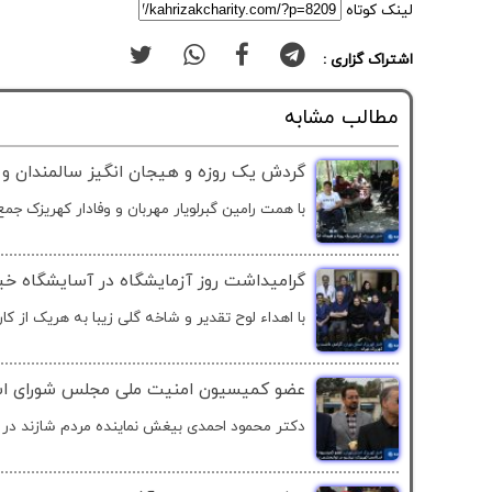
لینک کوتاه
اشتراک گزاری :
مطالب مشابه
گردش یک روزه و هیجان انگیز سالمندان و 
با همت رامین گبرلویار مهربان و وفادار کهریزک جمع 
گرامیداشت روز آزمایشگاه در آسایشگاه خیر
با اهداء لوح تقدیر و شاخه گلی زیبا به هریک از کارک
عضو کمیسیون امنیت ملی مجلس شورای اسل
دکتر محمود احمدی بیغش نماینده مردم شازند در