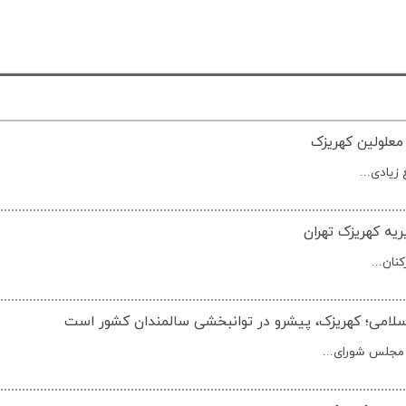
معلولین کهریزک
زیادی...
یه کهریزک تهران
نان...
امی؛ کهریزک، پیشرو در توانبخشی سالمندان کشور است
 مجلس شورای...