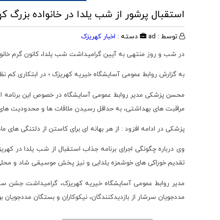
استقبال پرشور از شب یلدا در خانواده بزرگ ک
توسط : ad
دسته :
اخبار کهریزک
در شب و روز منتهی به آیین گرامیداشت شب یلدا، کانون گرم خانو
به گزارش روابط عمومی آسایشگاه خیریه کهریزک ؛ در ابتکاری کم نظیر و با حضور مسئولین تغذیه، کار
محسن پزشکی مدیر روابط عمومی آسایشگاه در خصوص این برنامه از پی
مراقبت های بهداشتی، به حداقل رسیدن ملاقات ها و محدودیت های م
پزشکی در ادامه افزود : از هر بهانه ای برای کاستن از دلتنگی های 
وی درباره چگونگی اجرای برنامه جذاب استقبال از شب یلدا در که
تقدیم خوراکی های خوشمزه یلدایی و نیز پخش موسیقی شاد و محلی، د
مدیر روابط عمومی آسایشگاه خیریه کهریزک، گرامیداشت جشن سنتی
مددجویان سرشار از بازدیدکنندگان، نیکوکاران و بستگان مددجویان بو