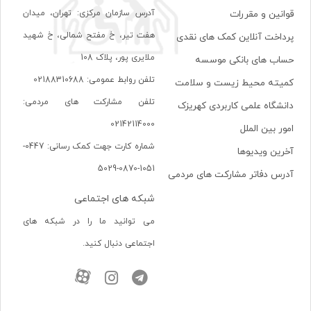
آدرس سازمان مرکزی: تهران، ميدان
قوانین و مقررات
هفت تير، خ مفتح شمالی، خ شهيد
پرداخت آنلاین کمک های نقدی
ملايری پور، پلاک 108
حساب های بانکی موسسه
تلفن روابط عمومی: 02188310688
کمیته محیط زیست و سلامت
تلفن مشارکت های مردمی:
دانشگاه علمی کاربردی کهریزک
02142114000
امور بین الملل
شماره کارت جهت کمک رسانی: 0447-
آخرین ویدیوها
1051-0870-5029
آدرس دفاتر مشارکت های مردمی
شبکه های اجتماعی
می توانید ما را در شبکه های
اجتماعی دنبال کنید.