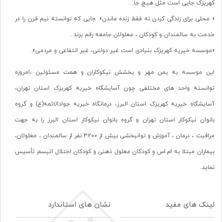
کهریزک جایی است مثل هیچ جا…
« محلی برای زندگی کردن نه فقط زنده ماندن». جایی که توانسته نیم قرن را در
خدمت به سالمندان و کودکان ، معلولان جامعه رقم بزند .
«موسسه خیریه کهریزک بنیادی است غیر دولتی، غیر انتفاعی و مردمی».
این موسسه به یمن مهر و بخشش نیکوکاران و همت مسئولین ،امروزه
توانسته واحد های مختلفی چون آسایشگاه خیریه کهریزک استان تهران،
آسایشگاه خیریه کهریزک استان البرز، درمانگاه خیریه جوادالائمه(ع) و گروه
بانوان نیکوکار استان تهران و گروه بانوان نیکوکار استان البرز را به جهت
مراقبت ، درمان ، آموزش و توانبخشی بیش از 3200 نفر از سالمندان ، معلولان،
بیماران مبتلا به ام.اس و کودکان معلول ذهنی و کودکان اختلال اتیسم تأسیس
نماید.
لینک های مفید
نشان های استاندارد