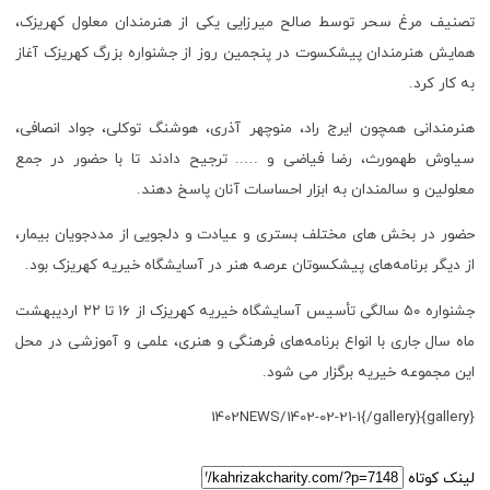
تصنیف مرغ سحر توسط صالح میرزایی یکی از هنرمندان معلول کهریزک،
همایش هنرمندان پیشکسوت در پنجمین روز از جشنواره بزرگ کهریزک آغاز
به کار کرد.
هنرمندانی همچون ایرج راد، منوچهر آذری، هوشنگ توکلی، جواد انصافی،
سیاوش طهمورث، رضا فیاضی و ….. ترجیح دادند تا با حضور در جمع
معلولین و سالمندان به ابزار احساسات آنان پاسخ دهند.
حضور در بخش های مختلف بستری و عیادت و دلجویی از مددجویان بیمار،
از دیگر برنامه‌های پیشکسوتان عرصه هنر در آسایشگاه خیریه کهریزک بود.
جشنواره ۵۰ سالگی تأسیس آسایشگاه خیریه کهریزک از ۱۶ تا ۲۲ اردیبهشت
ماه سال جاری با انواع برنامه‌های فرهنگی و هنری، علمی و آموزشی در محل
این مجموعه خیریه برگزار می شود.
{gallery}1402NEWS/1402-02-21-1{/gallery}
لینک کوتاه