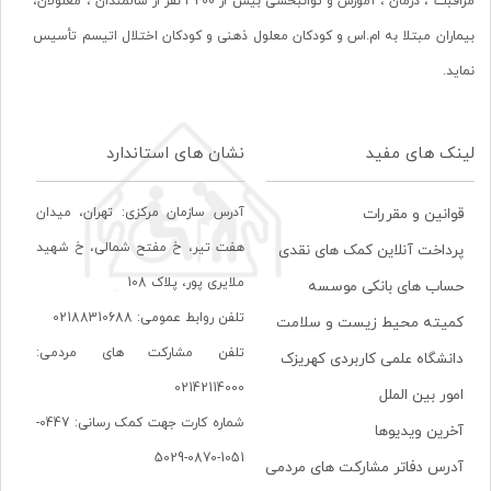
مراقبت ، درمان ، آموزش و توانبخشی بیش از 3200 نفر از سالمندان ، معلولان،
بیماران مبتلا به ام.اس و کودکان معلول ذهنی و کودکان اختلال اتیسم تأسیس
نماید.
لینک های مفید
نشان های استاندارد
آدرس سازمان مرکزی: تهران، ميدان
قوانین و مقررات
هفت تير، خ مفتح شمالی، خ شهيد
پرداخت آنلاین کمک های نقدی
ملايری پور، پلاک 108
حساب های بانکی موسسه
تلفن روابط عمومی: 02188310688
کمیته محیط زیست و سلامت
تلفن مشارکت های مردمی:
دانشگاه علمی کاربردی کهریزک
02142114000
امور بین الملل
شماره کارت جهت کمک رسانی: 0447-
آخرین ویدیوها
1051-0870-5029
آدرس دفاتر مشارکت های مردمی