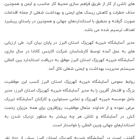
های ناشی از کار از طریق فراهم سازی محیط کار مناسب و ایمن و همچنین
حذف خطرات و کاهش ریسک های ایمنی و بهداشت شغلی از جمله اقدامات
صورت گرفته و منطبق با استانداردهای جهانی و همچنین در راستای پیشبرد
اهداف ترسیم شده می باشد.
مدیر آسایشگاه خیریه کهریزک استان البرز در پایان بیان کرد: طی ارزیابی
های به عمل آمده توسط کارشناسان شرکت الاینس کانادا در سال جاری،
آسایشگاه خیریه کهریزک استان البرز موفق به دریافت استاندارد بین المللی
سیستم مدیریت بهداشت و ایمنی شغلی نائل آمد.
روابط عمومی آسایشگاه خیریه کهریزک استان البرز کسب این موفقیت
بزرگ و افتخار آفرین را به مدیر آسایشگاه خیریه کهریزک استان البرز، مدیر
عامل موسسه خیریه کهریزک و تمامی مسئولین و کارکنان آسایشگاه تبریک
عرض نموده و از خداوند متعال موفقیت روزافزون برای همه عزیزان زحمت
کش در آسایشگاه و تلاش هر چه بیشتر به منظور نزدیک شدن به
استاندارهای جهانی وبین المللی را خواستار است.
گفتنی است در آسایشگاه خیریه کهریزک استان البرز بیش از 800 نفر