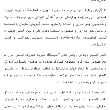
شغلی) شد.
به گزارش روابط عمومی موسسه خیریه کهریزک: آسایشگاه خیریه کهریزک
ااستاان البرز در راستای ارتقای سطح آمادگی کارکنان حین مواجهه با خطرات
و همچنین ایمن سازی و استانداردسازی محیط فیزیکی سازمان با استفاده
از دانش های به روز و منطبق با استانداردهای ملی و بین المللی موفق به
کسب گواهینامه iso45001:2018 (سیستم مدیریت بهداشت و ایمنی
شغلی) شد.
دکتر افشین وجدانی روشن مدیر آسایشگاه خیریه کهریزک استان البرز در
این خصوص بیان کرد: مجموعه کهریزک همواره در موضوع نگهداری، آموزش
و توانبخشی با ایجاد تفکر فرآیندگرا در تمامی سطوح سازمان در راستای
کاهش خطرات و ریسک های مرتبط با سازمان، پیشگام بوده و در این امر گام
های بسیار ارزشمندی برداشته است.
دکتر وجدانی روشن در ادامه افزود: اجرای دوره های پایشی بهداشت مراکز،
واکسیناسیون مددجویان، ایمن سازی و استانداردسازی محیط فیزیکی
سازمان، برنامه ریزی صحیح در مواقع بحران، پیشگیری از حوادث و بیماری