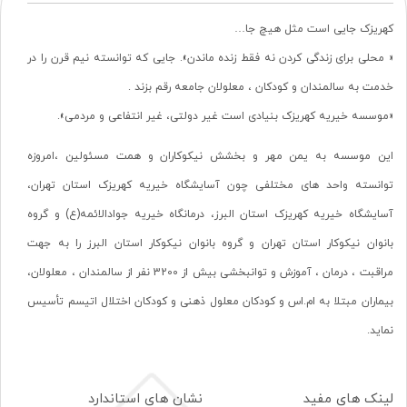
کهریزک جایی است مثل هیچ جا…
« محلی برای زندگی کردن نه فقط زنده ماندن». جایی که توانسته نیم قرن را در
خدمت به سالمندان و کودکان ، معلولان جامعه رقم بزند .
«موسسه خیریه کهریزک بنیادی است غیر دولتی، غیر انتفاعی و مردمی».
این موسسه به یمن مهر و بخشش نیکوکاران و همت مسئولین ،امروزه
توانسته واحد های مختلفی چون آسایشگاه خیریه کهریزک استان تهران،
آسایشگاه خیریه کهریزک استان البرز، درمانگاه خیریه جوادالائمه(ع) و گروه
بانوان نیکوکار استان تهران و گروه بانوان نیکوکار استان البرز را به جهت
مراقبت ، درمان ، آموزش و توانبخشی بیش از 3200 نفر از سالمندان ، معلولان،
بیماران مبتلا به ام.اس و کودکان معلول ذهنی و کودکان اختلال اتیسم تأسیس
نماید.
لینک های مفید
نشان های استاندارد