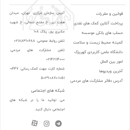
آدرس سازمان مرکزی: تهران، ميدان
قوانین و مقررات
هفت تير، خ مفتح شمالی، خ شهيد
پرداخت آنلاین کمک های نقدی
ملايری پور، پلاک 108
حساب های بانکی موسسه
تلفن روابط عمومی: 02188310688
کمیته محیط زیست و سلامت
تلفن مشارکت های مردمی:
دانشگاه علمی کاربردی کهریزک
02142114000
امور بین الملل
شماره کارت جهت کمک رسانی: 0447-
آخرین ویدیوها
1051-0870-5029
آدرس دفاتر مشارکت های مردمی
شبکه های اجتماعی
می توانید ما را در شبکه های
اجتماعی دنبال کنید.