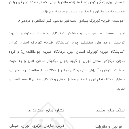
« محلی برای زندگی کردن نه فقط زنده ماندن». جایی که توانسته نیم قرن را در
خدمت به سالمندان و کودکان ، معلولان جامعه رقم بزند .
«موسسه خیریه کهریزک بنیادی است غیر دولتی، غیر انتفاعی و مردمی».
این موسسه به یمن مهر و بخشش نیکوکاران و همت مسئولین ،امروزه
توانسته واحد های مختلفی چون آسایشگاه خیریه کهریزک استان تهران،
آسایشگاه خیریه کهریزک استان البرز، درمانگاه خیریه جوادالائمه(ع) و گروه
بانوان نیکوکار استان تهران و گروه بانوان نیکوکار استان البرز را به جهت
مراقبت ، درمان ، آموزش و توانبخشی بیش از 3200 نفر از سالمندان ، معلولان،
بیماران مبتلا به ام.اس و کودکان معلول ذهنی و کودکان اختلال اتیسم تأسیس
نماید.
لینک های مفید
نشان های استاندارد
آدرس سازمان مرکزی: تهران، ميدان
قوانین و مقررات