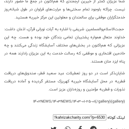
شما عزیزان کمتر از خیرین ارجمندی که هم‌اکنون در جمع ما حضور دارند،
نیست. چراکه باوجود تمام سختی‌ها و مرارت‌های فراوان در طول شبانه‌روز
خدمتگزاران موفقی برای سالمندان و معلولین این مرکز خیریه هستید.
حجت‌الاسلام‌والمسلمین شریفی با اشاره به آیات نورانی قرآن، اذعان داشت:
خداوند متعال همواره پشتیبان تمامی بندگان خود بوده و هست. چه این
عزیزانی که هم‌اکنون در بخش‌های مختلف آسایشگاه زندگی می‌کنند و چه
خادمین افتخاری و موظفی که رسالت خدمت به این عزیزان رادارند همه در
پناه ایزد منان هستند.
شایان‌ذکر است در دو روز تعطیلات عید سعید فطر، صندوق‌های دریافت
فطریه در محل آسایشگاه خیریه کهریزک مستقر گردیده و آماده دریافت
نذورات و فطریه مؤمنین و روزه‌داران عزیز است.
{gallery}1402NEWS/1403NEWS/1403-01-25-01{/gallery}
لینک کوتاه