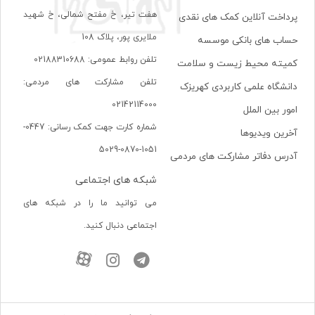
هفت تير، خ مفتح شمالی، خ شهيد
پرداخت آنلاین کمک های نقدی
ملايری پور، پلاک 108
حساب های بانکی موسسه
تلفن روابط عمومی: 02188310688
کمیته محیط زیست و سلامت
تلفن مشارکت های مردمی:
دانشگاه علمی کاربردی کهریزک
02142114000
امور بین الملل
شماره کارت جهت کمک رسانی: 0447-
آخرین ویدیوها
1051-0870-5029
آدرس دفاتر مشارکت های مردمی
شبکه های اجتماعی
می توانید ما را در شبکه های
اجتماعی دنبال کنید.