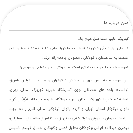
متن درباره ما
کهریزک جایی است مثل هیچ جا…
« محلی برای زندگی کردن نه فقط زنده ماندن». جایی که توانسته نیم قرن را در
خدمت به سالمندان و کودکان ، معلولان جامعه رقم بزند .
«موسسه خیریه کهریزک بنیادی است غیر دولتی، غیر انتفاعی و مردمی».
این موسسه به یمن مهر و بخشش نیکوکاران و همت مسئولین ،امروزه
توانسته واحد های مختلفی چون آسایشگاه خیریه کهریزک استان تهران،
آسایشگاه خیریه کهریزک استان البرز، درمانگاه خیریه جوادالائمه(ع) و گروه
بانوان نیکوکار استان تهران و گروه بانوان نیکوکار استان البرز را به جهت
مراقبت ، درمان ، آموزش و توانبخشی بیش از 3200 نفر از سالمندان ، معلولان،
بیماران مبتلا به ام.اس و کودکان معلول ذهنی و کودکان اختلال اتیسم تأسیس