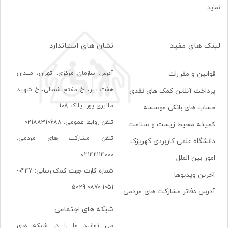
نماید.
لینک های مفید
نشان های استاندارد
آدرس سازمان مرکزی: تهران، ميدان
قوانین و مقررات
هفت تير، خ مفتح شمالی، خ شهيد
پرداخت آنلاین کمک های نقدی
ملايری پور، پلاک 108
حساب های بانکی موسسه
تلفن روابط عمومی: 02188310688
کمیته محیط زیست و سلامت
تلفن مشارکت های مردمی:
دانشگاه علمی کاربردی کهریزک
02142114000
امور بین الملل
شماره کارت جهت کمک رسانی: 0447-
آخرین ویدیوها
1051-0870-5029
آدرس دفاتر مشارکت های مردمی
شبکه های اجتماعی
می توانید ما را در شبکه های