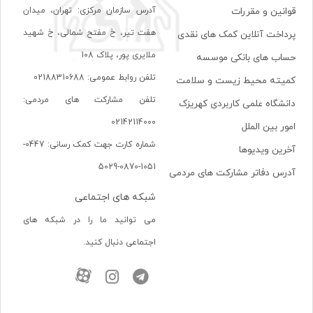
آدرس سازمان مرکزی: تهران، ميدان
قوانین و مقررات
هفت تير، خ مفتح شمالی، خ شهيد
پرداخت آنلاین کمک های نقدی
ملايری پور، پلاک 108
حساب های بانکی موسسه
تلفن روابط عمومی: 02188310688
کمیته محیط زیست و سلامت
تلفن مشارکت های مردمی:
دانشگاه علمی کاربردی کهریزک
02142114000
امور بین الملل
شماره کارت جهت کمک رسانی: 0447-
آخرین ویدیوها
1051-0870-5029
آدرس دفاتر مشارکت های مردمی
شبکه های اجتماعی
می توانید ما را در شبکه های
اجتماعی دنبال کنید.