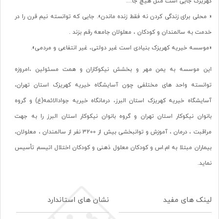
کهریزک جایی است مثل هیچ جا…
« محلی برای زندگی کردن نه فقط زنده ماندن». جایی که توانسته نیم قرن را در
خدمت به سالمندان و کودکان ، معلولان جامعه رقم بزند .
«موسسه خیریه کهریزک بنیادی است غیر دولتی، غیر انتفاعی و مردمی».
این موسسه به یمن مهر و بخشش نیکوکاران و همت مسئولین ،امروزه
توانسته واحد های مختلفی چون آسایشگاه خیریه کهریزک استان تهران،
آسایشگاه خیریه کهریزک استان البرز، درمانگاه خیریه جوادالائمه(ع) و گروه
بانوان نیکوکار استان تهران و گروه بانوان نیکوکار استان البرز را به جهت
مراقبت ، درمان ، آموزش و توانبخشی بیش از 3200 نفر از سالمندان ، معلولان،
بیماران مبتلا به ام.اس و کودکان معلول ذهنی و کودکان اختلال اتیسم تأسیس
نماید.
لینک های مفید
نشان های استاندارد