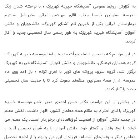
به گزارش روابط عمومی آسایشگاه خیریه کهریزک ؛ با نواخته شدن زنگ
مدرسه معلولین توسط جناب آقای مهندس غیاثی مدیرعامل محترم
بیمارستان غیاثی یکی از خیرین نام آشنای کهریزک، دانشجویان و دانش
آموزان آسایشگاه خیریه کهریزک به طور رسمی سال تحصیلی جدید را آغاز
کردند.
در این مراسم که با حضور اعضاء هیأت مدیره و امنا موسسه خیریه کهریزک،
گروه همیاران فرهنگی، دانشجویان و دانش آموزان آسایشگاه خیریه کهریزک
برگزار شد، گروه سرود پروانه های کویر با اجرای ترانه « باز آمد بوی ماه
مدرسه »، از همه معلولین علاقمند دعوت کرد تا با جدیت سال تحصیلی
جدید را آغاز کنند.
در بخشی از این مراسم، دکتر حسن احمدی مدیر عامل موسسه خیریه
کهریزک با ادای احترام به مقام همه معلمان کشور، اظهار داشت : نقش معلم
در جذب دانش آموزان از اهمیت فوق‌العاده‌ای برخوردار است. یک معلم می
تواند با نوع رفتار و گفتار خود، دانش آموزان را به شوق تحصیل آورد و
معلمی دیگر با رفتارهای اشتباه ، فرزندان این مرز و بوم را از ادامه تحصیل