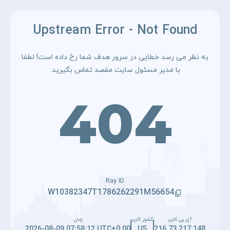
Upstream Error - Not Found
به نظر می رسد خطایی در سرور هدف شما رخ داده است! لطفا
با مدیر مسئول سایت مقصد تماس بگیرید.
404
Ray ID
W10382347T1786262291M56654
آی پی کاربر
کشور کاربر
زمان
2026-08-09 07:58:12 UTC+0:00
US
216.73.217.148