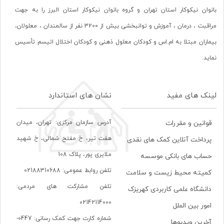
بانوان نیکوکار استان تهران و گروه بانوان نیکوکار استان البرز را به جهت
مراقبت ، درمان ، آموزش و توانبخشی بیش از 3200 نفر از سالمندان ، معلولان،
بیماران مبتلا به ام.اس و کودکان معلول ذهنی و کودکان اختلال اتیسم تأسیس
نماید.
لینک های مفید
نشان های استاندارد
آدرس سازمان مرکزی: تهران، ميدان
قوانین و مقررات
هفت تير، خ مفتح شمالی، خ شهيد
پرداخت آنلاین کمک های نقدی
ملايری پور، پلاک 108
حساب های بانکی موسسه
تلفن روابط عمومی: 02188310688
کمیته محیط زیست و سلامت
تلفن مشارکت های مردمی:
دانشگاه علمی کاربردی کهریزک
02142114000
امور بین الملل
شماره کارت جهت کمک رسانی: 0447-
آخرین ویدیوها