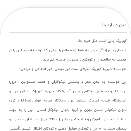
متن درباره ما
کهریزک جایی است مثل هیچ جا…
« محلی برای زندگی کردن نه فقط زنده ماندن». جایی که توانسته نیم قرن را در
خدمت به سالمندان و کودکان ، معلولان جامعه رقم بزند .
«موسسه خیریه کهریزک بنیادی است غیر دولتی، غیر انتفاعی و مردمی».
این موسسه به یمن مهر و بخشش نیکوکاران و همت مسئولین ،امروزه
توانسته واحد های مختلفی چون آسایشگاه خیریه کهریزک استان تهران،
آسایشگاه خیریه کهریزک استان البرز، درمانگاه خیریه جوادالائمه(ع) و گروه
بانوان نیکوکار استان تهران و گروه بانوان نیکوکار استان البرز را به جهت
مراقبت ، درمان ، آموزش و توانبخشی بیش از 3200 نفر از سالمندان ، معلولان،
بیماران مبتلا به ام.اس و کودکان معلول ذهنی و کودکان اختلال اتیسم تأسیس