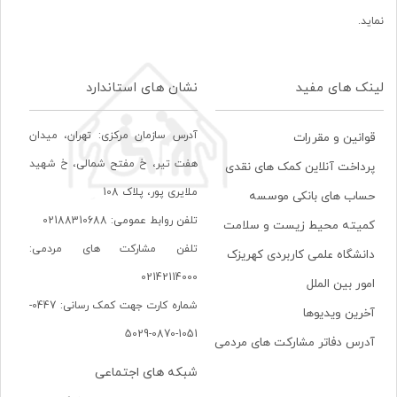
نماید.
لینک های مفید
نشان های استاندارد
آدرس سازمان مرکزی: تهران، ميدان
قوانین و مقررات
هفت تير، خ مفتح شمالی، خ شهيد
پرداخت آنلاین کمک های نقدی
ملايری پور، پلاک 108
حساب های بانکی موسسه
تلفن روابط عمومی: 02188310688
کمیته محیط زیست و سلامت
تلفن مشارکت های مردمی:
دانشگاه علمی کاربردی کهریزک
02142114000
امور بین الملل
شماره کارت جهت کمک رسانی: 0447-
آخرین ویدیوها
1051-0870-5029
آدرس دفاتر مشارکت های مردمی
شبکه های اجتماعی