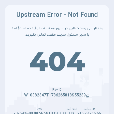
Upstream Error - Not Found
به نظر می رسد خطایی در سرور هدف شما رخ داده است! لطفا
با مدیر مسئول سایت مقصد تماس بگیرید.
404
Ray ID
W10382347T1786265818S55239
آی پی کاربر
کشور کاربر
زمان
2026-08-09 08:56:58 UTC+0:00
US
216.73.216.66