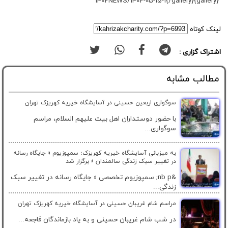
{gallery}1402NEWS/1402-05-15-1{/gallery}
لینک کوتاه
اشتراک گزاری :
مطالب مشابه
سوگواری اربعین حسینی در آسایشگاه خیریه کهریزک تهران
با حضور دوستداران اهل بیت علیهم السلام، مراسم
سوگواری...
به میزبانی آسایشگاه خیریه کهریزک؛ سمپوزیوم « جایگاه رسانه
در تغییر سبک زندگی سالمندان » برگزار شد
&nb p; سمپوزیوم تخصصی « جایگاه رسانه در تغییر سبک
زندگی...
مراسم شام غریبان حسینی در آسایشگاه خیریه کهریزک تهران
در شب شام غریبان حسینی و به یاد بازماندگان فاجعه...