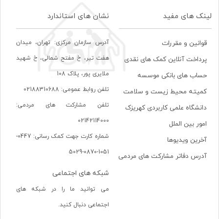
لینک های مفید
نشان های استاندارد
آدرس سازمان مرکزی: تهران، ميدان
قوانین و مقررات
هفت تير، خ مفتح شمالی، خ شهيد
پرداخت آنلاین کمک های نقدی
ملايری پور، پلاک 108
حساب های بانکی موسسه
تلفن روابط عمومی: 02188310688
کمیته محیط زیست و سلامت
تلفن مشارکت های مردمی:
دانشگاه علمی کاربردی کهریزک
02142114000
امور بین الملل
شماره کارت جهت کمک رسانی: 0447-
آخرین ویدیوها
1051-0870-5029
آدرس دفاتر مشارکت های مردمی
شبکه های اجتماعی
می توانید ما را در شبکه های
اجتماعی دنبال کنید.