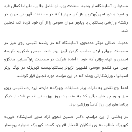
مسئولان آسایشگاه، از وحید سعادت پور، ابوالفضل جلالی، علیرضا کمالی فرد
و امید هادی اظهر(بهترین بازیکن جهان) که در مسابقات قهرمانی جهان در
رشته ورزشی بسکتبال با ویلچر عنوان سومی را از آن خود کرده اند، تجلیل
شد.
حدیث اصلانی دیگر مددجوی آسایشگاه که در رشته تنیس روی میز در
مسابقات جهانی اردن صاحب گردن آویز برنز شد، عیسی شکری، ظریفه
احمدی و الهام چزانی که خود را آماده شرکت در مسابقات پاراآسیایی هانگژو
چین می کنندو موسی غضیبی لژیونر بسکتبالیست کهریزک در لیگ برتر
اسپانیا ، ورزشکارانی بودند که در این مراسم مورد تجلیل قرار گرفتند.
اهدا لوح تقدیر به نفرات برتر مسابقات چهارگانه دارت، ایردارت، تنیس روی
میز و ویلچر های برقی که به مناسبت روز بهزیستی انجام شد، از دیگر
برنامه‌های این روز کاملأ ورزشی بود.
در بخشی از این مراسم، دکتر حسین نحوی نژاد مدیر آسایشگاه خیریه
کهریزک خطاب به ورزشکاران افتخار آفرین، گفت؛ کهریزک همواره پرچمدار