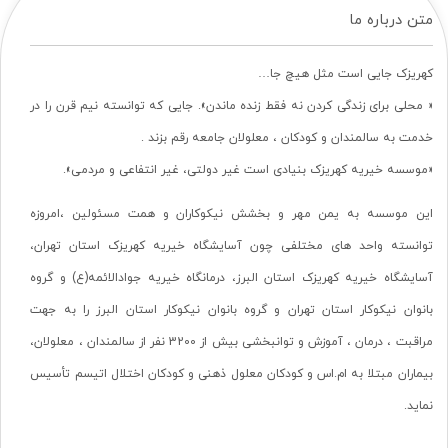
متن درباره ما
کهریزک جایی است مثل هیچ جا…
« محلی برای زندگی کردن نه فقط زنده ماندن». جایی که توانسته نیم قرن را در
خدمت به سالمندان و کودکان ، معلولان جامعه رقم بزند .
«موسسه خیریه کهریزک بنیادی است غیر دولتی، غیر انتفاعی و مردمی».
این موسسه به یمن مهر و بخشش نیکوکاران و همت مسئولین ،امروزه
توانسته واحد های مختلفی چون آسایشگاه خیریه کهریزک استان تهران،
آسایشگاه خیریه کهریزک استان البرز، درمانگاه خیریه جوادالائمه(ع) و گروه
بانوان نیکوکار استان تهران و گروه بانوان نیکوکار استان البرز را به جهت
مراقبت ، درمان ، آموزش و توانبخشی بیش از 3200 نفر از سالمندان ، معلولان،
بیماران مبتلا به ام.اس و کودکان معلول ذهنی و کودکان اختلال اتیسم تأسیس
نماید.