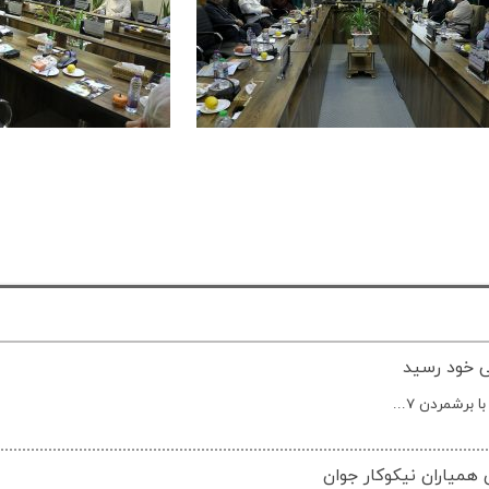
رشمردن 7...
همیاران نیکوکار جوان