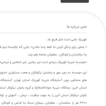
متن درباره ما
کهریزک جایی است مثل هیچ جا…
« محلی برای زندگی کردن نه فقط زنده ماندن». جایی که توانسته نیم ق
به سالمندان و کودکان ، معلولان جامعه رقم بزند .
«موسسه خیریه کهریزک بنیادی است غیر دولتی، غیر انتفاعی و مردمی».
این موسسه به یمن مهر و بخشش نیکوکاران و همت مسئولین ،امروزه 
های مختلفی چون آسایشگاه خیریه کهریزک استان تهران، آسایشگاه 
استان البرز، درمانگاه خیریه جوادالائمه(ع) و گروه بانوان نیکوکار استا
بانوان نیکوکار استان البرز را به جهت مراقبت ، درمان ، آموزش و تو
3200 نفر از سالمندان ، معلولان، بیماران مبتلا به ام.اس و کودکا