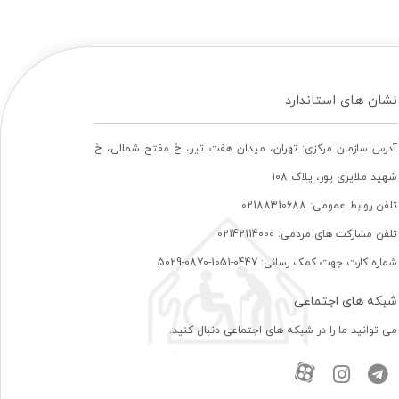
نشان های استاندارد
آدرس سازمان مرکزی: تهران، ميدان هفت تير، خ مفتح شمالی، خ
شهيد ملايری پور، پلاک 108
تلفن روابط عمومی: 02188310688
تلفن مشارکت های مردمی: 02142114000
شماره کارت جهت کمک رسانی: 0447-1051-0870-5029
شبکه های اجتماعی
می توانید ما را در شبکه های اجتماعی دنبال کنید.