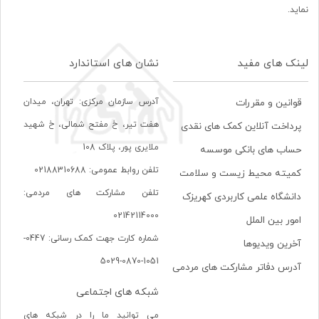
نماید.
لینک های مفید
نشان های استاندارد
آدرس سازمان مرکزی: تهران، ميدان
قوانین و مقررات
هفت تير، خ مفتح شمالی، خ شهيد
پرداخت آنلاین کمک های نقدی
ملايری پور، پلاک 108
حساب های بانکی موسسه
تلفن روابط عمومی: 02188310688
کمیته محیط زیست و سلامت
تلفن مشارکت های مردمی:
دانشگاه علمی کاربردی کهریزک
02142114000
امور بین الملل
شماره کارت جهت کمک رسانی: 0447-
آخرین ویدیوها
1051-0870-5029
آدرس دفاتر مشارکت های مردمی
شبکه های اجتماعی
می توانید ما را در شبکه های