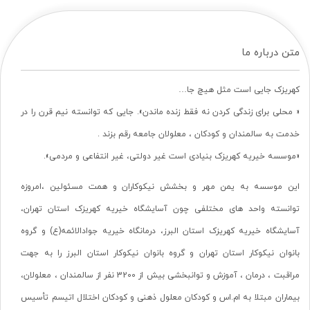
متن درباره ما
کهریزک جایی است مثل هیچ جا…
« محلی برای زندگی کردن نه فقط زنده ماندن». جایی که توانسته نیم قرن را در
خدمت به سالمندان و کودکان ، معلولان جامعه رقم بزند .
«موسسه خیریه کهریزک بنیادی است غیر دولتی، غیر انتفاعی و مردمی».
این موسسه به یمن مهر و بخشش نیکوکاران و همت مسئولین ،امروزه
توانسته واحد های مختلفی چون آسایشگاه خیریه کهریزک استان تهران،
آسایشگاه خیریه کهریزک استان البرز، درمانگاه خیریه جوادالائمه(ع) و گروه
بانوان نیکوکار استان تهران و گروه بانوان نیکوکار استان البرز را به جهت
مراقبت ، درمان ، آموزش و توانبخشی بیش از 3200 نفر از سالمندان ، معلولان،
بیماران مبتلا به ام.اس و کودکان معلول ذهنی و کودکان اختلال اتیسم تأسیس