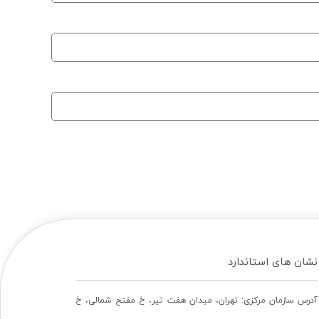
نشان های استاندارد
آدرس سازمان مرکزی: تهران، ميدان هفت تير، خ مفتح شمالی، خ