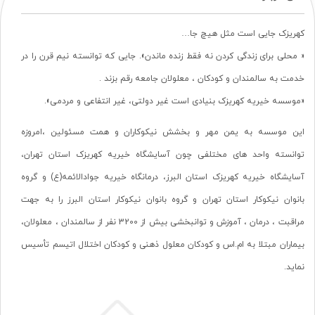
کهریزک جایی است مثل هیچ جا…
« محلی برای زندگی کردن نه فقط زنده ماندن». جایی که توانسته نیم قرن را در
خدمت به سالمندان و کودکان ، معلولان جامعه رقم بزند .
«موسسه خیریه کهریزک بنیادی است غیر دولتی، غیر انتفاعی و مردمی».
این موسسه به یمن مهر و بخشش نیکوکاران و همت مسئولین ،امروزه
توانسته واحد های مختلفی چون آسایشگاه خیریه کهریزک استان تهران،
آسایشگاه خیریه کهریزک استان البرز، درمانگاه خیریه جوادالائمه(ع) و گروه
بانوان نیکوکار استان تهران و گروه بانوان نیکوکار استان البرز را به جهت
مراقبت ، درمان ، آموزش و توانبخشی بیش از 3200 نفر از سالمندان ، معلولان،
بیماران مبتلا به ام.اس و کودکان معلول ذهنی و کودکان اختلال اتیسم تأسیس
نماید.