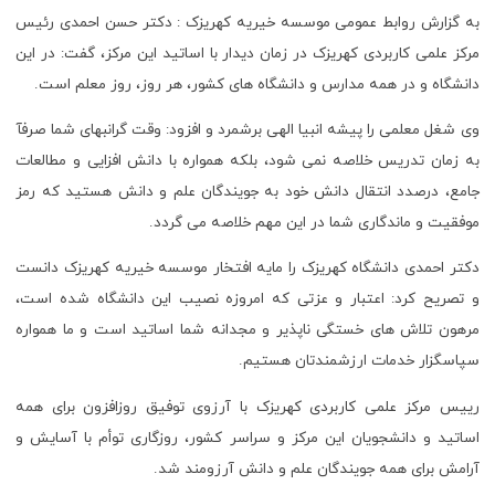
به گزارش روابط عمومی موسسه خیریه کهریزک : دکتر حسن احمدی رئیس
مرکز علمی کاربردی کهریزک در زمان دیدار با اساتید این مرکز، گفت: در این
دانشگاه و در همه مدارس و دانشگاه های کشور، هر روز، روز معلم است.
وی شغل معلمی را پیشه انبیا الهی برشمرد و افزود: وقت گرانبهای شما صرفآ
به زمان تدریس خلاصه نمی شود، بلکه همواره با دانش افزایی و مطالعات
جامع، درصدد انتقال دانش خود به جویندگان علم و دانش هستید که رمز
موفقیت و ماندگاری شما در این مهم خلاصه می گردد.
دکتر احمدی دانشگاه کهریزک را مایه افتخار موسسه خیریه کهریزک دانست
و تصریح کرد: اعتبار و عزتی که امروزه نصیب این دانشگاه شده است،
مرهون تلاش های خستگی ناپذیر و مجدانه شما اساتید است و ما همواره
سپاسگزار خدمات ارزشمندتان هستیم.
رییس مرکز علمی کاربردی کهریزک با آرزوی توفیق روزافزون برای همه
اساتید و دانشجویان این مرکز و سراسر کشور، روزگاری توأم با آسایش و
آرامش برای همه جویندگان علم و دانش آرزومند شد.