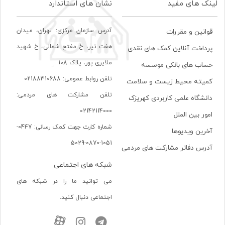
لینک های مفید
نشان های استاندارد
آدرس سازمان مرکزی: تهران، ميدان
قوانین و مقررات
هفت تير، خ مفتح شمالی، خ شهيد
پرداخت آنلاین کمک های نقدی
ملايری پور، پلاک 108
حساب های بانکی موسسه
تلفن روابط عمومی: 02188310688
کمیته محیط زیست و سلامت
تلفن مشارکت های مردمی:
دانشگاه علمی کاربردی کهریزک
02142114000
امور بین الملل
شماره کارت جهت کمک رسانی: 0447-
آخرین ویدیوها
1051-0870-5029
آدرس دفاتر مشارکت های مردمی
شبکه های اجتماعی
می توانید ما را در شبکه های
اجتماعی دنبال کنید.