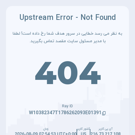
Upstream Error - Not Found
به نظر می رسد خطایی در سرور هدف شما رخ داده است! لطفا
با مدیر مسئول سایت مقصد تماس بگیرید.
404
Ray ID
W10382347T1786262093E01391
آی پی کاربر
کشور کاربر
زمان
2026-08-09 07:54:53 UTC+0:00
US
216.73.217.108