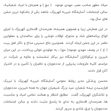
میلاد مطهر صاحب عصر، مهدی موعود ( عج ) و همزمان با اعیاد شعبانیه،
سالن اجتماعات آسایشگاه خیریه کهریزک، شاهد یکی از باشکوه ترین جشن
های سال بود.
در این همایش زیبا و همچون همیشه، هنرمندان افتخاری کهریزک با اجرای
انواع برنامه‌های شاد و متنوع، اوقات خوشی را برای سالمندان و معلولین
حاضر در این جشن ایجاد کردند. همچنین حاج حسینی مداح و ذاکر اهل بیت
( ع ) در وصف مهدی موعود( عج) ، به مولودی خوانی پرداخت، در این میان
خیرین و نیکوکاران آسایشگاه نیز بیکار ننشستند و علاوه بر شرکت در
مراسم، کلیه ملزومات پذیرایی از مددجویان و حاضران را تأمین و در اختیار
آنان قرار دادند.
محسن پزشکی مدیر روابط عمومي آسایشگاه خیریه کهریزک با تبریک
فرارسیدن نیمه شعبان، عید بزرگ شیعیان جهان به همه خیرین، مددجویان
و تلاشگران کهریزک، گفت: مطابق انتظار و همانند تمامی اعیاد و مناسبت
ها، هنرمندان افتخاری به ندای ما پاسخ مثبت دادند و سالن اجتماعات
مددجویان را غرق شادی و سرور کردند.