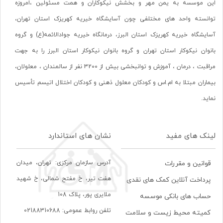
این موسسه به یمن مهر و بخشش نیکوکاران و همت مسئولین ،امروزه
توانسته واحد های مختلفی چون آسایشگاه خیریه کهریزک استان تهران،
آسایشگاه خیریه کهریزک استان البرز، درمانگاه خیریه جوادالائمه(ع) و گروه
بانوان نیکوکار استان تهران و گروه بانوان نیکوکار استان البرز را به جهت
مراقبت ، درمان ، آموزش و توانبخشی بیش از 3200 نفر از سالمندان ، معلولان،
بیماران مبتلا به ام.اس و کودکان معلول ذهنی و کودکان اختلال اتیسم تأسیس
نماید.
لینک های مفید
نشان های استاندارد
آدرس سازمان مرکزی: تهران، ميدان
قوانین و مقررات
هفت تير، خ مفتح شمالی، خ شهيد
پرداخت آنلاین کمک های نقدی
ملايری پور، پلاک 108
حساب های بانکی موسسه
تلفن روابط عمومی: 02188310688
کمیته محیط زیست و سلامت