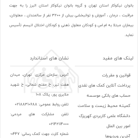
بانوان نیکوکار استان تهران و گروه بانوان نیکوکار استان البرز را به جهت
مراقبت ، درمان ، آموزش و توانبخشی بیش از 3200 نفر از سالمندان ، معلولان،
بیماران مبتلا به ام.اس و کودکان معلول ذهنی و کودکان اختلال اتیسم تأسیس
نماید.
لینک های مفید
نشان های استاندارد
آدرس سازمان مرکزی: تهران، ميدان
قوانین و مقررات
هفت تير، خ مفتح شمالی، خ شهيد
پرداخت آنلاین کمک های نقدی
ملايری پور، پلاک 108
حساب های بانکی موسسه
تلفن روابط عمومی: 02188310688
کمیته محیط زیست و سلامت
تلفن مشارکت های مردمی:
دانشگاه علمی کاربردی کهریزک
02142114000
امور بین الملل
شماره کارت جهت کمک رسانی: 0447-
آخرین ویدیوها