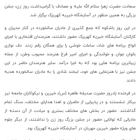
سعادت حضرت زهرا سلام الله علیه و مصادف با گرامیداشت روز زن، جشن
بزرگی به همین منظور در آسایشگاه خیریه کهریزک برگزار شد.
در این روز باشکوه که جمع کثیری از مادران سالخورده در کنار مدیران و
کارکنان آسایشگاه خیریه کهریزک حضور داشتند، هنرمندان افتخاری با اجرای
انواع برنامه های شاد، ساعات خوشی را برای همگان رقم زدند. دف نوازی
بانوان جوان
و
خوانندگی
و اجرای امیر فرخ
هنرمند محبوب وطن، از جمله
زیباترین برنامه هایی بود که به اجرا درآمد. سایر هنرمندان حاضر در این
جشن نیز با هنرنمایی های خود، لبخند شادی را به مادران سالخورده هدیه
دادند.
در فرخنده زادروز حضرت صدیقه طاهره (س)، خیرین و نیکوکاران جامعه نیز
بیکار ننشستند و در پذیرایی از حاضران و اهدا هدایای مختلف، سنگ تمام
گذاشتند. حضور در بخش های مختلف بستری و عیادت از آن دسته از
مادرانی که توانایی حضور در جشن بزرگ روز زن را نداشتند، از دیگر جلوه
های ویژه حضور خیرین مهربان در آسایشگاه خیریه کهریزک بود.