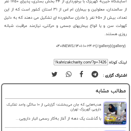
آسایشگاه خیریه کهریزک با برخورداری از
۲۴
بخش بستری، پذیرای
۱۷۵۰
نفر
از سالمندان، معلولین و بیماران ام اس از
۳۱
استان کشور است که از این
تعداد، بیش از
۶۵۰
نفر را مادران سالخورده ای تشکیل می دهند که به دلیل
کهولت سن و یا انواع بیماریهای جسمی و حرکتی، نیازمند مراقبت شبانه
روزی هستند.
{gallery}0401NEWS/1401-10-24-2{/gallery}
لینک کوتاه
اشتراک گزاری :
مطالب مشابه
هدیه‌هایی که جان می‌بخشند؛ گزارشی از ۱۰ سالگی واحد تفکیک
دارویی کهریزک تهران
با گذشت یک دهه از آغاز به‌کار رسمی انبار دارویی...