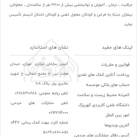
مراقبت ، درمان ، آموزش و توانبخشی بیش از 3200 نفر از سالمندان ، معلولان،
بیماران مبتلا به ام.اس و کودکان معلول ذهنی و کودکان اختلال اتیسم تأسیس
نماید.
لینک های مفید
نشان های استاندارد
آدرس سازمان مرکزی: تهران، ميدان
قوانین و مقررات
هفت تير، خ مفتح شمالی، خ شهيد
پرداخت آنلاین کمک های نقدی
ملايری پور، پلاک 108
حساب های بانکی موسسه
تلفن روابط عمومی: 02188310688
کمیته محیط زیست و سلامت
تلفن مشارکت های مردمی:
دانشگاه علمی کاربردی کهریزک
02142114000
امور بین الملل
شماره کارت جهت کمک رسانی: 0447-
آخرین ویدیوها
1051-0870-5029
آدرس دفاتر مشارکت های مردمی