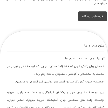
می‌نویسم.
متن درباره ما
کهریزک جایی است مثل هیچ جا…
« محلی برای زندگی کردن نه فقط زنده ماندن». جایی که توانسته نیم قرن را در
خدمت به سالمندان و کودکان ، معلولان جامعه رقم بزند .
«موسسه خیریه کهریزک بنیادی است غیر دولتی، غیر انتفاعی و مردمی».
این موسسه به یمن مهر و بخشش نیکوکاران و همت مسئولین ،امروزه
توانسته واحد های مختلفی چون آسایشگاه خیریه کهریزک استان تهران،
آسایشگاه خیریه کهریزک استان البرز، درمانگاه خیریه جوادالائمه(ع) و گروه