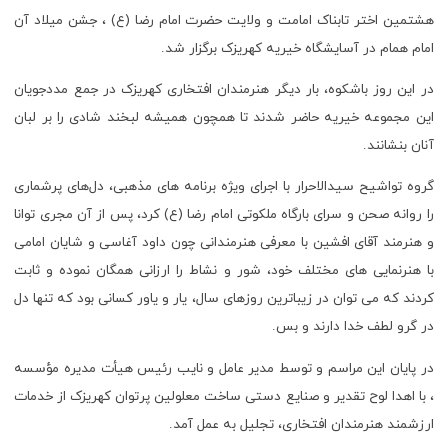
هشتمین اختر تابناک امامت و ولایت حضرت امام رضا (ع) ، جشن میلاد آن
امام همام در آسایشگاه خیریه کهریزک برگزار شد.
در این روز باشکوه، بار دیگر هنرمندان افتخاری کهریزک در جمع مددجویان
این مجموعه خیریه حاضر شدند تا همچون همیشه لبخند شادی را بر لبان
آنان بنشانند.
گروه تواشیح سیدالاحرار با اجرای ویژه برنامه های مذهبی، دل‌های پرشماری
را روانه صحن و سرای بارگاه ملکوتی امام رضا (ع) کرد، پس از آن مجری توانا
و هنرمند آقای افشین با معرفی هنرمندانی چون داود آغاسی و شایان امامی
با هنرنمایی های مختلف خود، شور و نشاط را ارزانی همگان نموده و ثابت
کردند که می توان در زیباترین روزهای سال، یار و یاور کسانی بود که تنها دل
در گرو لطف خدا دارند و بس.
در پایان این مراسم و توسط مدیر عامل و نایب رئیس هیأت مدیره مؤسسه
، با اهدا لوح تقدیر و صنایع دستی ساخت معلولین پرتوان کهریزک از خدمات
ارزشمند هنرمندان افتخاری، تجلیل به عمل آمد.