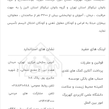
بانوان نیکوکار استان تهران و گروه بانوان نیکوکار استان البرز را به جهت
مراقبت ، درمان ، آموزش و توانبخشی بیش از 3200 نفر از سالمندان ، معلولان،
بیماران مبتلا به ام.اس و کودکان معلول ذهنی و کودکان اختلال اتیسم تأسیس
نماید.
لینک های مفید
نشان های استاندارد
آدرس سازمان مرکزی: تهران، ميدان
قوانین و مقررات
هفت تير، خ مفتح شمالی، خ شهيد
پرداخت آنلاین کمک های نقدی
ملايری پور، پلاک 108
حساب های بانکی موسسه
تلفن روابط عمومی: 02188310688
کمیته محیط زیست و سلامت
تلفن مشارکت های مردمی:
دانشگاه علمی کاربردی کهریزک
02142114000
امور بین الملل
شماره کارت جهت کمک رسانی: 0447-