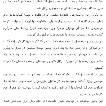
مختلف هنری، جشن میلاد امام عصر عجل الله تعالی فرجه الشریف در بخش
های مختلف بستری سالمندان و معلولین برگزار شد.
در یکی از این مراسم ها ، خانواده محترم نوری علاوه بر تهیه کیک تولد امام
زمان (عج), کلیه اسباب پذیرایی از مادران سالخورده را تهیه و همراه با گروه
موسیقی که در آن بهلولی و تره چی اجراکننده انواع برنامه های سرگرم
کننده بودند، ساعات شادی را تقدیم عزیزان کهریزک کردند.
در پایان این مراسم زیبا، معصومه خدابنده در گفتگو با خبرنگار کهریزک گفت
: از کودکی و از زمانی که به یاد دارم، جشن نیمه شعبان در منزل ما برگزار
می شد و مهمانان زیادی به خانه ما می آمدند. امسال به مادرم پیشنهاد
دادم این مراسم را در کهریزک برگزار کنیم و مهمانان را هم به همان جا دعوت
کنیم.
وی در ادامه نیز گفت : خوشبختانه اقوام و دوستان ما دست پر به این
مهمانی ویژه آمدند و توانستیم دل مادران عزیزمان را شاد کنیم. انشاالله که
خداوند این کار کوچک را از ما قبول کند و کمک کند تا بتوانیم باز هم از این
کارها انجام دهیم.
این بانوی نیکوکار در نهایت اظهار داشت : از امام زمان برای سلامتی همه