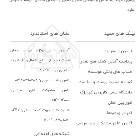
بیماران مبتلا به ام.اس و کودکان معلول ذهنی و کودکان اختلال اتیسم تأسیس
نماید.
لینک های مفید
نشان های استاندارد
آدرس سازمان مرکزی: تهران، ميدان
قوانین و مقررات
هفت تير، خ مفتح شمالی، خ شهيد
پرداخت آنلاین کمک های نقدی
ملايری پور، پلاک 108
حساب های بانکی موسسه
تلفن روابط عمومی: 02188310688
کمیته محیط زیست و سلامت
تلفن مشارکت های مردمی:
دانشگاه علمی کاربردی کهریزک
02142114000
امور بین الملل
شماره کارت جهت کمک رسانی: 0447-
آخرین ویدیوها
1051-0870-5029
آدرس دفاتر مشارکت های مردمی
شبکه های اجتماعی