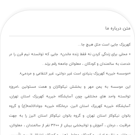
متن درباره ما
کهریزک جایی است مثل هیچ جا…
« محلی برای زندگی کردن نه فقط زنده ماندن». جایی که توانسته نیم قرن را در
خدمت به سالمندان و کودکان ، معلولان جامعه رقم بزند .
«موسسه خیریه کهریزک بنیادی است غیر دولتی، غیر انتفاعی و مردمی».
این موسسه به یمن مهر و بخشش نیکوکاران و همت مسئولین ،امروزه
توانسته واحد های مختلفی چون آسایشگاه خیریه کهریزک استان تهران،
آسایشگاه خیریه کهریزک استان البرز، درمانگاه خیریه جوادالائمه(ع) و گروه
بانوان نیکوکار استان تهران و گروه بانوان نیکوکار استان البرز را به جهت
مراقبت ، درمان ، آموزش و توانبخشی بیش از 3200 نفر از سالمندان ، معلولان،