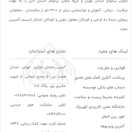
بانوان نیکوکار استان تهران و گروه بانوان نیکوکار استان البرز را به جهت
مراقبت ، درمان ، آموزش و توانبخشی بیش از 3200 نفر از سالمندان ، معلولان،
بیماران مبتلا به ام.اس و کودکان معلول ذهنی و کودکان اختلال اتیسم تأسیس
نماید.
لینک های مفید
نشان های استاندارد
آدرس سازمان مرکزی: تهران، ميدان
قوانین و مقررات
هفت تير، خ مفتح شمالی، خ شهيد
پرداخت آنلاین کمک های نقدی
ملايری پور، پلاک 108
حساب های بانکی موسسه
تلفن روابط عمومی: 02188310688
کمیته محیط زیست و سلامت
تلفن مشارکت های مردمی:
دانشگاه علمی کاربردی کهریزک
02142114000
امور بین الملل
شماره کارت جهت کمک رسانی: 0447-
آخرین ویدیوها