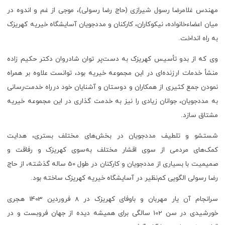
مهندس غلامرضا رسول شیرازی (حاج رضا رسولی)، موجی از غم و اندوه در
میان اعضاءخانواده، نیکوکاران، کارکنان و مددجویان آسایشگاه خیریه کهریزک
به راه انداخت.
وی که از بدو تأسیس کهریزک به دست‌پر توان شادروان دکتر حکیم زاده
منشأ خدمات ارزنده‌ای در این مجموعه خیریه بود، توانست علاوه بر همراه
نمودن جمع کثیری از همکاران و دوستان و آشنایان خود درراه خدمت‌رسانی
به مددجویان، جوانان زیادی را نیز به خدمت گذاری در این مجموعه خیریه
مشتاق سازد.
شستشو و تلطیف مددجویان در بخش‌های مختلف بستری، هدایت
کمک‌های مردمی از سوی اقشار مختلف به‌سوی کهریزک و رفاقت و
صمیمیت با بسیاری از مددجویان و کارکنان در طول 50 ساله گذشته، از حاج
رضا رسولی الگویی کم‌نظیر در آسایشگاه خیریه کهریزک ساخته بود.
سرانجام آن یار مهربان و باوفای کهریزک در 8 فروردین 1403 هجری
خورشیدی در سن 102 سالگی برای همیشه دیده از جهان فروبست و در