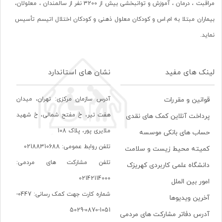
مراقبت ، درمان ، آموزش و توانبخشی بیش از 3200 نفر از سالمندان ، معلولان،
بیماران مبتلا به ام.اس و کودکان معلول ذهنی و کودکان اختلال اتیسم تأسیس
نماید.
لینک های مفید
نشان های استاندارد
آدرس سازمان مرکزی: تهران، ميدان
قوانین و مقررات
هفت تير، خ مفتح شمالی، خ شهيد
پرداخت آنلاین کمک های نقدی
ملايری پور، پلاک 108
حساب های بانکی موسسه
تلفن روابط عمومی: 02188310688
کمیته محیط زیست و سلامت
تلفن مشارکت های مردمی:
دانشگاه علمی کاربردی کهریزک
02142114000
امور بین الملل
شماره کارت جهت کمک رسانی: 0447-
آخرین ویدیوها
1051-0870-5029
آدرس دفاتر مشارکت های مردمی