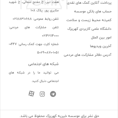
هفت تير، خ مفتح شمالی، خ شهيد
پرداخت آنلاین کمک های نقدی
ملايری پور، پلاک 108
حساب های بانکی موسسه
تلفن روابط عمومی: 02188310688
کمیته محیط زیست و سلامت
تلفن مشارکت های مردمی:
دانشگاه علمی کاربردی کهریزک
02142114000
امور بین الملل
شماره کارت جهت کمک رسانی: 0447-
آخرین ویدیوها
1051-0870-5029
آدرس دفاتر مشارکت های مردمی
شبکه های اجتماعی
می توانید ما را در شبکه های
اجتماعی دنبال کنید.
حق نشر برای موسسه خیریه کهریزک محفوظ می باشد.