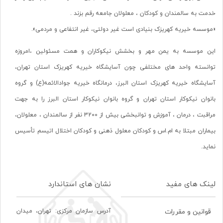
خدمت به سالمندان و کودکان ، معلولان جامعه رقم بزند .
«موسسه خیریه کهریزک بنیادی است غیر دولتی، غیر انتفاعی و مردمی».
این موسسه به یمن مهر و بخشش نیکوکاران و همت مسئولین ،امروزه
توانسته واحد های مختلفی چون آسایشگاه خیریه کهریزک استان تهران،
آسایشگاه خیریه کهریزک استان البرز، درمانگاه خیریه جوادالائمه(ع) و گروه
بانوان نیکوکار استان تهران و گروه بانوان نیکوکار استان البرز را به جهت
مراقبت ، درمان ، آموزش و توانبخشی بیش از 3200 نفر از سالمندان ، معلولان،
بیماران مبتلا به ام.اس و کودکان معلول ذهنی و کودکان اختلال اتیسم تأسیس
نماید.
لینک های مفید
نشان های استاندارد
آدرس سازمان مرکزی: تهران، ميدان
قوانین و مقررات