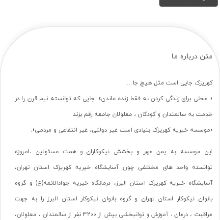
متن درباره ما
کهریزک جایی است مثل هیچ جا…
« محلی برای زندگی کردن نه فقط زنده ماندن». جایی که توانسته نیم قرن را در
خدمت به سالمندان و کودکان ، معلولان جامعه رقم بزند .
«موسسه خیریه کهریزک بنیادی است غیر دولتی، غیر انتفاعی و مردمی».
این موسسه به یمن مهر و بخشش نیکوکاران و همت مسئولین ،امروزه
توانسته واحد های مختلفی چون آسایشگاه خیریه کهریزک استان تهران،
آسایشگاه خیریه کهریزک استان البرز، درمانگاه خیریه جوادالائمه(ع) و گروه
بانوان نیکوکار استان تهران و گروه بانوان نیکوکار استان البرز را به جهت
مراقبت ، درمان ، آموزش و توانبخشی بیش از 3200 نفر از سالمندان ، معلولان،