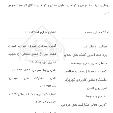
بیماران مبتلا به ام.اس و کودکان معلول ذهنی و کودکان اختلال اتیسم تأسیس
نماید.
لینک های مفید
نشان های استاندارد
آدرس سازمان مرکزی: تهران، ميدان
قوانین و مقررات
هفت تير، خ مفتح شمالی، خ شهيد
پرداخت آنلاین کمک های نقدی
ملايری پور، پلاک 108
حساب های بانکی موسسه
تلفن روابط عمومی: 02188310688
کمیته محیط زیست و سلامت
تلفن مشارکت های مردمی:
دانشگاه علمی کاربردی کهریزک
02142114000
امور بین الملل
شماره کارت جهت کمک رسانی: 0447-
آخرین ویدیوها
1051-0870-5029
آدرس دفاتر مشارکت های مردمی