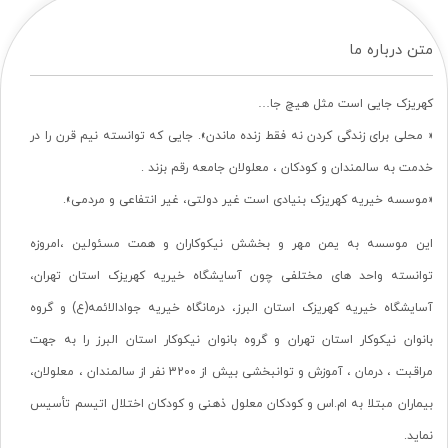
متن درباره ما
کهریزک جایی است مثل هیچ جا…
« محلی برای زندگی کردن نه فقط زنده ماندن». جایی که توانسته نیم قرن را در
خدمت به سالمندان و کودکان ، معلولان جامعه رقم بزند .
«موسسه خیریه کهریزک بنیادی است غیر دولتی، غیر انتفاعی و مردمی».
این موسسه به یمن مهر و بخشش نیکوکاران و همت مسئولین ،امروزه
توانسته واحد های مختلفی چون آسایشگاه خیریه کهریزک استان تهران،
آسایشگاه خیریه کهریزک استان البرز، درمانگاه خیریه جوادالائمه(ع) و گروه
بانوان نیکوکار استان تهران و گروه بانوان نیکوکار استان البرز را به جهت
مراقبت ، درمان ، آموزش و توانبخشی بیش از 3200 نفر از سالمندان ، معلولان،
بیماران مبتلا به ام.اس و کودکان معلول ذهنی و کودکان اختلال اتیسم تأسیس
نماید.