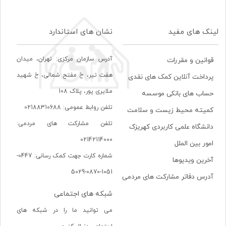
لینک های مفید
نشان های استاندارد
آدرس سازمان مرکزی: تهران، ميدان
قوانین و مقررات
هفت تير، خ مفتح شمالی، خ شهيد
پرداخت آنلاین کمک های نقدی
ملايری پور، پلاک 108
حساب های بانکی موسسه
تلفن روابط عمومی: 02188310688
کمیته محیط زیست و سلامت
تلفن مشارکت های مردمی:
دانشگاه علمی کاربردی کهریزک
02142114000
امور بین الملل
شماره کارت جهت کمک رسانی: 0447-
آخرین ویدیوها
1051-0870-5029
آدرس دفاتر مشارکت های مردمی
شبکه های اجتماعی
می توانید ما را در شبکه های