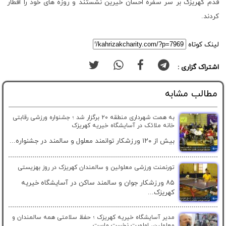
قدم کهریزک بر سر سفره احسان خیرین نشستند و روزه های خود را افطار
کردند.
لینک کوتاه
اشتراک گزاری :
مطالب مشابه
به همت شهرداری منطقه ۲۰ برگزار شد ؛ جشنواره ورزشی رقابتی
خانه ملائک در آسایشگاه خیریه کهریزک
بیش از ۱۲۰ ورزشکار توانمند معلول و سالمند در جشنواره...
تورنمنت ورزشی معلولین و سالمندان کهریزک در روز بهزیستی
۸۵ ورزشکار جوان و سالمند ساکن در آسایشگاه خیریه
کهریزک...
مدیر آسایشگاه خیریه کهریزک ؛ حفظ سلامتی همه سالمندان و
معلولین، اولویت نخست ماست