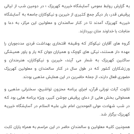
به گزارش روابط عمومی آسایشگاه خیریه کهریزک ؛ در دومین شب از لیالی
پرفیض قدر، بار دیگر جمع کثیری از خیرین و نیکوکاران جامعه به آسایشگاه
خیریه کهریزک آمدند تا در کنار سالمندان و معلولین این مرکز، به دعا و
مناجات با خداوند منان بپردازند.
گروه های آقایان نیکوکار که وظیفه افتخاری بهداشت فردی مددجویان را
عهده دار هستند، نیکی های کوچک و همیاران جوان که یار و یاور همیشگی
ساکنین کهریزک به شمار می آیند، خیرین و نیکوکاران، هنرمندان و
ورزشکاران کشور که در طول سال در کنار سالمندان و معلولین کهریزک
حضوری فعال دارند، از جمله حاضرین در این همایش مذهبی بودند.
تلاوت آیات نورانی قرآن، اجرای برنامه محزون تواشیح، سخنرانی مذهبی و
همخوانی بخش هایی از دعای پرفیض جوشن کبیر، ویژه برنامه هایی بود که
در شب شهادت مولی الموحدین امام علی علیه السلام در آسایشگاه خیریه
کهریزک برگزار شد.
همچنین کلیه معلولین و سالمندان حاضر در این مراسم به همراه یاران ثابت