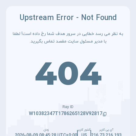
Upstream Error - Not Found
به نظر می رسد خطایی در سرور هدف شما رخ داده است! لطفا
با مدیر مسئول سایت مقصد تماس بگیرید.
404
Ray ID
W10382347T1786265128V92817
آی پی کاربر
کشور کاربر
زمان
2026-08-09 08:45:28 UTC+0:00
US
216.73.216.193