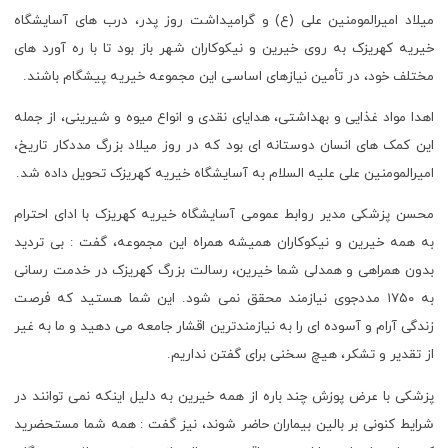
میلاد امیرالمومنین علی (ع) و گرامیداشت روز پدر، درب های آسایشگاه
خیریه کهریزک به روی خیرین و نیکوکاران شهر باز بود تا با ره آورد های
مختلف خود، در تأمین نیازهای اساسی این مجموعه خیریه پیشگام باشند.
اهدا مواد غذایی و بهداشتی، هدایای نقدی و انواع میوه و شیرینی، از جمله
این کمک های انسان دوستانه ای بود که در روز میلاد بزرگ مددکار تاریخ،
امیرالمومنین علی علیه السلام به آسایشگاه خیریه کهریزک تحویل داده شد.
محسن پزشکی مدیر روابط عمومی آسایشگاه خیریه کهریزک با ادای احترام
به همه خیرین و نیکوکاران همیشه همراه این مجموعه، گفت : بی تردید
بدون همراهی و همدلی شما خیرین، رسالت بزرگ کهریزک در خدمت رسانی
به ۱۷۵۰ مددجوی نیازمند محقق نمی شود. این شما هستید که فرصت
زندگی آرام و آسوده ای را به نیازمندترین اقشار جامعه می دهید و ما به غیر
از تقدیر و تشکر، هیچ سخنی برای گفتن نداریم.
پزشکی با عرض پوزش چند باره از همه خیرین به دلیل اینکه نمی توانند در
شرایط کنونی بر بالین بیماران حاضر شوند، نیز گفت : همه شما مستحضرید