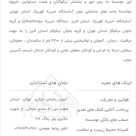
این موسسه به یمن مهر و بخشش نیکوکاران و همت مسئولین ،امروزه
توانسته واحد های مختلفی چون آسایشگاه خیریه کهریزک استان تهران،
آسایشگاه خیریه کهریزک استان البرز، درمانگاه خیریه جوادالائمه(ع) و گروه
بانوان نیکوکار استان تهران و گروه بانوان نیکوکار استان البرز را به جهت
مراقبت ، درمان ، آموزش و توانبخشی بیش از 3200 نفر از سالمندان ، معلولان،
بیماران مبتلا به ام.اس و کودکان معلول ذهنی و کودکان اختلال اتیسم تأسیس
نماید.
لینک های مفید
نشان های استاندارد
آدرس سازمان مرکزی: تهران، ميدان
قوانین و مقررات
هفت تير، خ مفتح شمالی، خ شهيد
پرداخت آنلاین کمک های نقدی
ملايری پور، پلاک 108
حساب های بانکی موسسه
تلفن روابط عمومی: 02188310688
کمیته محیط زیست و سلامت