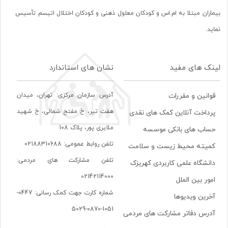
بیماران مبتلا به ام.اس و کودکان معلول ذهنی و کودکان اختلال اتیسم تأسیس
نماید.
لینک های مفید
نشان های استاندارد
آدرس سازمان مرکزی: تهران، ميدان
قوانین و مقررات
هفت تير، خ مفتح شمالی، خ شهيد
پرداخت آنلاین کمک های نقدی
ملايری پور، پلاک 108
حساب های بانکی موسسه
تلفن روابط عمومی: 02188310688
کمیته محیط زیست و سلامت
تلفن مشارکت های مردمی:
دانشگاه علمی کاربردی کهریزک
02142114000
امور بین الملل
شماره کارت جهت کمک رسانی: 0447-
آخرین ویدیوها
1051-0870-5029
آدرس دفاتر مشارکت های مردمی