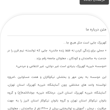
متن درباره ما
کهریزک جایی است مثل هیچ جا…
« محلی برای زندگی کردن نه فقط زنده ماندن». جایی که توانسته نیم قرن را در
خدمت به سالمندان و کودکان ، معلولان جامعه رقم بزند .
«موسسه خیریه کهریزک بنیادی است غیر دولتی، غیر انتفاعی و مردمی».
این موسسه به یمن مهر و بخشش نیکوکاران و همت مسئولین ،امروزه
توانسته واحد های مختلفی چون آسایشگاه خیریه کهریزک استان تهران،
آسایشگاه خیریه کهریزک استان البرز، درمانگاه خیریه جوادالائمه(ع) و گروه
بانوان نیکوکار استان تهران و گروه بانوان نیکوکار استان البرز را به جهت
مراقبت ، درمان ، آموزش و توانبخشی بیش از 3200 نفر از سالمندان ، معلولان،