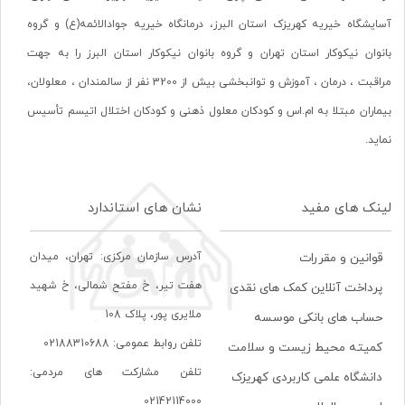
آسایشگاه خیریه کهریزک استان البرز، درمانگاه خیریه جوادالائمه(ع) و گروه
بانوان نیکوکار استان تهران و گروه بانوان نیکوکار استان البرز را به جهت
مراقبت ، درمان ، آموزش و توانبخشی بیش از 3200 نفر از سالمندان ، معلولان،
بیماران مبتلا به ام.اس و کودکان معلول ذهنی و کودکان اختلال اتیسم تأسیس
نماید.
لینک های مفید
نشان های استاندارد
آدرس سازمان مرکزی: تهران، ميدان
قوانین و مقررات
هفت تير، خ مفتح شمالی، خ شهيد
پرداخت آنلاین کمک های نقدی
ملايری پور، پلاک 108
حساب های بانکی موسسه
تلفن روابط عمومی: 02188310688
کمیته محیط زیست و سلامت
تلفن مشارکت های مردمی:
دانشگاه علمی کاربردی کهریزک
02142114000