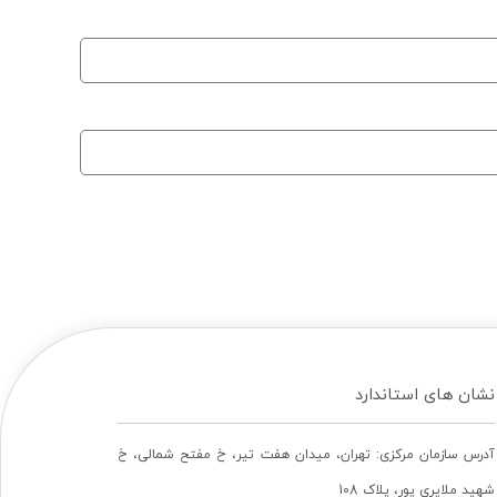
نشان های استاندارد
آدرس سازمان مرکزی: تهران، ميدان هفت تير، خ مفتح شمالی، خ
شهيد ملايری پور، پلاک 108