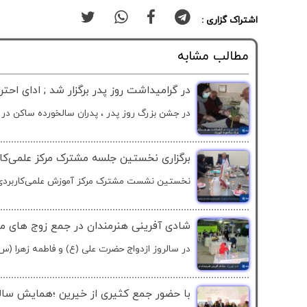
اشتراک گزاری :
مطالب مشابه
در گرامیداشت روز پدر برگزار شد ; ادای احت
در جشن بزرگ روز پدر ، پدران سالخورده ساکن در 
برگزاری نخستین جلسه مشترک مرکز علمی‌کا
نخستین نشست مشترک مرکز آموزش علمی‌کاربردی ک
شادی آفرینی هنرمندان در جمع زوج های مع
در سالروز ازدواج حضرت علی (ع) و فاطمه زهرا (س)
با حضور جمع کثیری از خیرین ؛همایش سالان