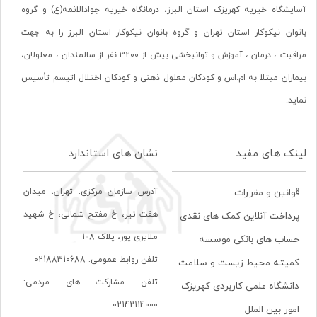
آسایشگاه خیریه کهریزک استان البرز، درمانگاه خیریه جوادالائمه(ع) و گروه
بانوان نیکوکار استان تهران و گروه بانوان نیکوکار استان البرز را به جهت
مراقبت ، درمان ، آموزش و توانبخشی بیش از 3200 نفر از سالمندان ، معلولان،
بیماران مبتلا به ام.اس و کودکان معلول ذهنی و کودکان اختلال اتیسم تأسیس
نماید.
لینک های مفید
نشان های استاندارد
آدرس سازمان مرکزی: تهران، ميدان
قوانین و مقررات
هفت تير، خ مفتح شمالی، خ شهيد
پرداخت آنلاین کمک های نقدی
ملايری پور، پلاک 108
حساب های بانکی موسسه
تلفن روابط عمومی: 02188310688
کمیته محیط زیست و سلامت
تلفن مشارکت های مردمی:
دانشگاه علمی کاربردی کهریزک
02142114000
امور بین الملل