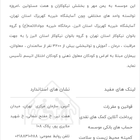
این موسسه به یمن مهر و بخشش نیکوکاران و همت مسئولین ،امروزه
توانسته واحد های مختلفی چون آسایشگاه خیریه کهریزک استان تهران،
آسایشگاه خیریه کهریزک استان البرز، درمانگاه خیریه جوادالائمه(ع) و گروه
بانوان نیکوکار استان تهران و گروه بانوان نیکوکار استان البرز را به جهت
مراقبت ، درمان ، آموزش و توانبخشی بیش از 3200 نفر از سالمندان ، معلولان،
بیماران مبتلا به ام.اس و کودکان معلول ذهنی و کودکان اختلال اتیسم تأسیس
نماید.
لینک های مفید
نشان های استاندارد
آدرس سازمان مرکزی: تهران، ميدان
قوانین و مقررات
هفت تير، خ مفتح شمالی، خ شهيد
پرداخت آنلاین کمک های نقدی
ملايری پور، پلاک 108
حساب های بانکی موسسه
تلفن روابط عمومی: 02188310688
کمیته محیط زیست و سلامت