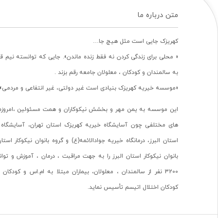
متن درباره ما
کهریزک جایی است مثل هیچ جا…
« محلی برای زندگی کردن نه فقط زنده ماندن». جایی که توانسته نیم ق
به سالمندان و کودکان ، معلولان جامعه رقم بزند .
«موسسه خیریه کهریزک بنیادی است غیر دولتی، غیر انتفاعی و مردمی».
این موسسه به یمن مهر و بخشش نیکوکاران و همت مسئولین ،امروزه 
های مختلفی چون آسایشگاه خیریه کهریزک استان تهران، آسایشگاه 
استان البرز، درمانگاه خیریه جوادالائمه(ع) و گروه بانوان نیکوکار استا
بانوان نیکوکار استان البرز را به جهت مراقبت ، درمان ، آموزش و تو
3200 نفر از سالمندان ، معلولان، بیماران مبتلا به ام.اس و کودکا
کودکان اختلال اتیسم تأسیس نماید.