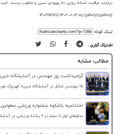
نیازمند مراقبت شبانه روزی، به بهبودی نسبی و مطلوب برسند. امیدوا
{gallery}1402NEWS/1402-01-04-5{/gallery}
لینک کوتاه
اشتراک گزاری :
مطالب مشابه
گرامیداشت روز مهندس در آسایشگاه خیریه
۱۵ مهندس شاغل در آسایشگاه خیریه کهریزک مورد تقدیر...
اختتامیه باشکوه جشنواره ورزشی معلولین 
سکوهای اول تا سوم در ۹ رشته ورزشی در آسایشگاه خیریه...