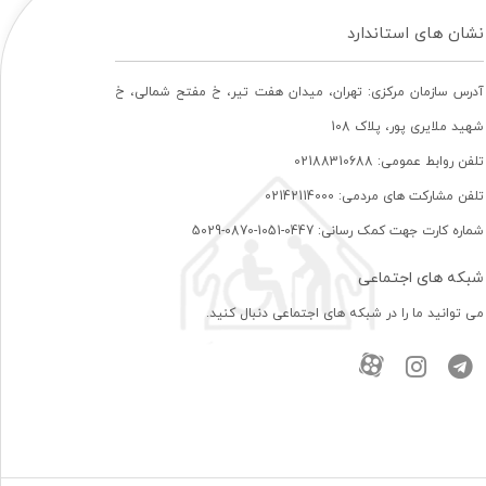
نشان های استاندارد
آدرس سازمان مرکزی: تهران، ميدان هفت تير، خ مفتح شمالی، خ
شهيد ملايری پور، پلاک 108
تلفن روابط عمومی: 02188310688
تلفن مشارکت های مردمی: 02142114000
شماره کارت جهت کمک رسانی: 0447-1051-0870-5029
شبکه های اجتماعی
می توانید ما را در شبکه های اجتماعی دنبال کنید.