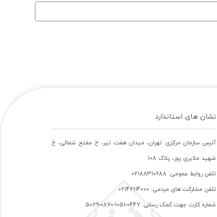
نشان های استاندارد
آدرس سازمان مرکزی: تهران، ميدان هفت تير، خ مفتح شمالی، خ
شهيد ملايری پور، پلاک 108
تلفن روابط عمومی: 02188310688
تلفن مشارکت های مردمی: 02142114000
شماره کارت جهت کمک رسانی: 0447-1051-0870-5029