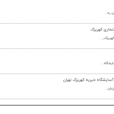
 ره...
فتخاری کهریزک
هریزک_...
آسایشگاه خیریه کهریزک تهران