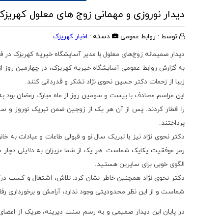
دیدار نوروزی و مهمانی زوج های معلول کهریز
توسط : روابط عمومی
دسته :
اخبار کهریزک
دیدار صمیمانه زوج‌های معلول با مدیر آسایشگاه خیریه کهریزک در فض
به گزارش روابط عمومی آسایشگاه خیریه کهریزک، در چهارمین روز از
زیبا از زحمات دکتر حسین نحوی نژاد تشکر و قدردانی کنند.
این مراسم مصادف با بیست و سومین روز از ماه مبارک رمضان بود به 
را افطار کردند. پس از آن هر یک از زوجین ضمن تبریک نوروز و س
پرداختند.
دکتر نحوی نژاد نیز با تبریک سال نو و قبولی طاعات و عبادات به خ
رمز موفقیت یکایک شماست. هر یک از شما عزیزان به دلایلی دچار
الگوی خوبی برای سایرین هستید.
دکتر نحوی نژاد همچنین خاطر نشان کرد: تلاش، اشتغال و کسب درآ
شماست و از این نظر محدودیتی وجود ندارد، آرامش و برخورداری رف
در پایان این دیدار صمیمی و به رسم سنت دیرینه، هریک از اعضا