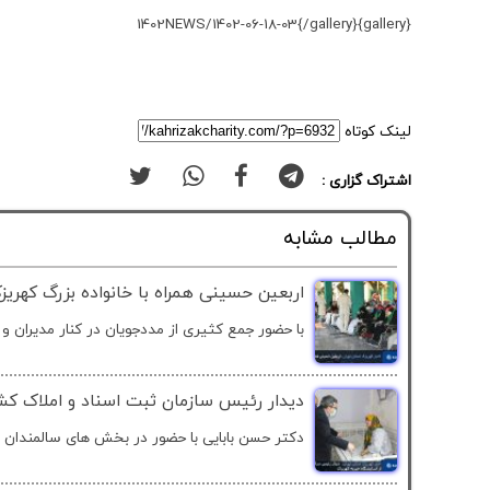
{gallery}1402NEWS/1402-06-18-03{/gallery}
لینک کوتاه
اشتراک گزاری :
مطالب مشابه
اربعین حسینی همراه با خانواده بزرگ کهریز
با حضور جمع کثیری از مددجویان در کنار مدیران و ک
دیدار رئیس سازمان ثبت اسناد و املاک کش
دکتر حسن بابایی با حضور در بخش های سالمندان س