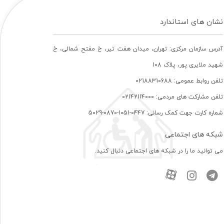
نشان های استاندارد
آدرس سازمان مرکزی: تهران، ميدان هفت تير، خ مفتح شمالی، خ
شهيد ملايری پور، پلاک 108
تلفن روابط عمومی: 02188310688
تلفن مشارکت های مردمی: 02142114000
شماره کارت جهت کمک رسانی: 0447-1051-0870-5029
شبکه های اجتماعی
می توانید ما را در شبکه های اجتماعی دنبال کنید.