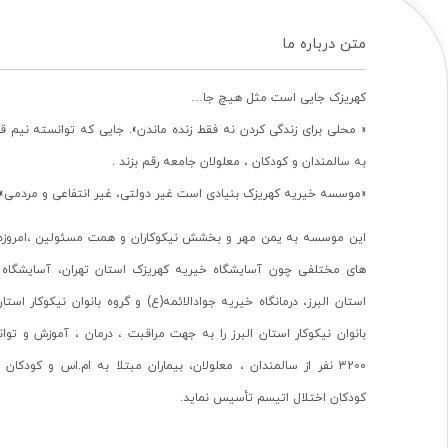
متن درباره ما
کهریزک جایی است مثل هیچ جا…
« محلی برای زندگی کردن نه فقط زنده ماندن». جایی که توانسته نیم ق
به سالمندان و کودکان ، معلولان جامعه رقم بزند .
«موسسه خیریه کهریزک بنیادی است غیر دولتی، غیر انتفاعی و مردمی».
این موسسه به یمن مهر و بخشش نیکوکاران و همت مسئولین ،امروزه 
های مختلفی چون آسایشگاه خیریه کهریزک استان تهران، آسایشگاه 
استان البرز، درمانگاه خیریه جوادالائمه(ع) و گروه بانوان نیکوکار استا
بانوان نیکوکار استان البرز را به جهت مراقبت ، درمان ، آموزش و تو
3200 نفر از سالمندان ، معلولان، بیماران مبتلا به ام.اس و کودکا
کودکان اختلال اتیسم تأسیس نماید.