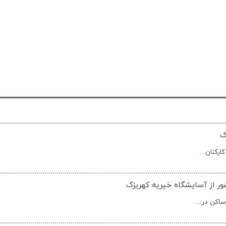
ک
ارکنان...
ور از آسایشگاه خیریه کهریزک
اکن در...