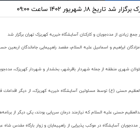
ک برگزار شد
تاریخ ۱۸, شهریور ۱۴۰۲ ساعت ۰۹:۰۰
 جمع زیادی از مددجویان و کارکنان آسایشگاه خیریه کهریزک تهران برگزار شد
گان ابراهیم و اسماعیل علیه السلام، مقصد راهپیمایی جاماندگان اربعین حسینی
لان شهری منطقه از جمله شهردار باقرشهر، بخشدار و شهردار کهریزک، مددجویان
العظیم حسنی (ع) توسط مسئولین آسایشگاه خیریه کهریزک، از دیگر اقدامات فرهنگ
دالعظیم حسنی علیه السلام که نیازمند درمان سرپایی بودند، یکی دیگر از برنامه
از مددجویان آسایشگاه در موکب پذیرایی از راهپیمایان و زوار بارگاه مقدس شا