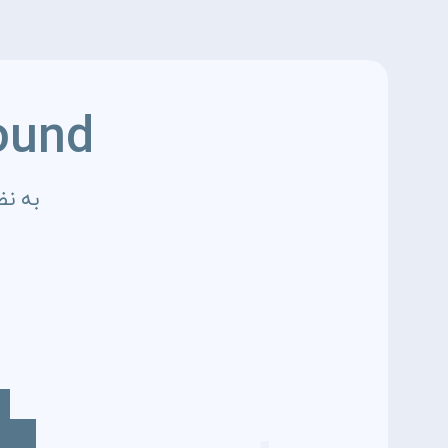
ound
به نظ
4