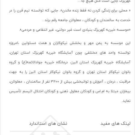
کهریزک جایی است مثل هیچ جا…
« محلی برای زندگی کردن نه فقط زنده ماندن». جایی که توانسته نیم قرن را در
خدمت به سالمندان و کودکان ، معلولان جامعه رقم بزند .
«موسسه خیریه کهریزک بنیادی است غیر دولتی، غیر انتفاعی و مردمی».
این موسسه به یمن مهر و بخشش نیکوکاران و همت مسئولین ،امروزه
توانسته واحد های مختلفی چون آسایشگاه خیریه کهریزک استان تهران،
آسایشگاه خیریه کهریزک استان البرز، درمانگاه خیریه جوادالائمه(ع) و گروه
بانوان نیکوکار استان تهران و گروه بانوان نیکوکار استان البرز را به جهت
مراقبت ، درمان ، آموزش و توانبخشی بیش از 3200 نفر از سالمندان ، معلولان،
بیماران مبتلا به ام.اس و کودکان معلول ذهنی و کودکان اختلال اتیسم تأسیس
نماید.
لینک های مفید
نشان های استاندارد