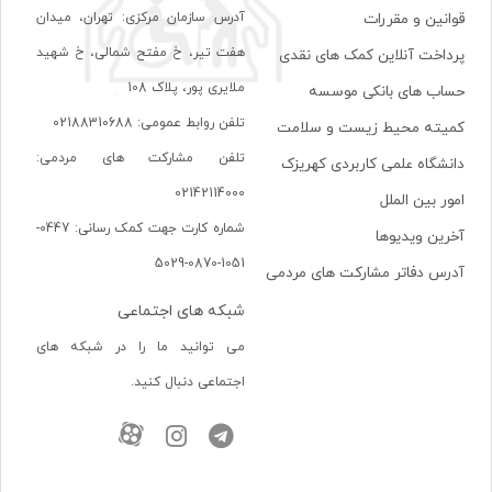
آدرس سازمان مرکزی: تهران، ميدان
قوانین و مقررات
هفت تير، خ مفتح شمالی، خ شهيد
پرداخت آنلاین کمک های نقدی
ملايری پور، پلاک 108
حساب های بانکی موسسه
تلفن روابط عمومی: 02188310688
کمیته محیط زیست و سلامت
تلفن مشارکت های مردمی:
دانشگاه علمی کاربردی کهریزک
02142114000
امور بین الملل
شماره کارت جهت کمک رسانی: 0447-
آخرین ویدیوها
1051-0870-5029
آدرس دفاتر مشارکت های مردمی
شبکه های اجتماعی
می توانید ما را در شبکه های
اجتماعی دنبال کنید.