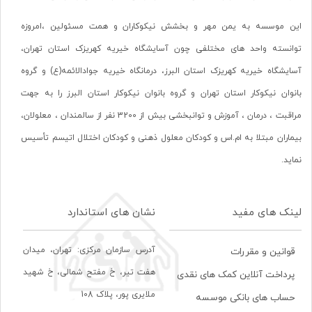
این موسسه به یمن مهر و بخشش نیکوکاران و همت مسئولین ،امروزه
توانسته واحد های مختلفی چون آسایشگاه خیریه کهریزک استان تهران،
آسایشگاه خیریه کهریزک استان البرز، درمانگاه خیریه جوادالائمه(ع) و گروه
بانوان نیکوکار استان تهران و گروه بانوان نیکوکار استان البرز را به جهت
مراقبت ، درمان ، آموزش و توانبخشی بیش از 3200 نفر از سالمندان ، معلولان،
بیماران مبتلا به ام.اس و کودکان معلول ذهنی و کودکان اختلال اتیسم تأسیس
نماید.
لینک های مفید
نشان های استاندارد
آدرس سازمان مرکزی: تهران، ميدان
قوانین و مقررات
هفت تير، خ مفتح شمالی، خ شهيد
پرداخت آنلاین کمک های نقدی
ملايری پور، پلاک 108
حساب های بانکی موسسه