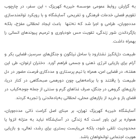
به گزارش روابط عمومی موسسه خیریه کهریزک ؛ این سفر، در چارچوب
تقویم فصلی خدمات فرهنگی و تفریحی آسایشگاه و با رویکرد توانمندسازی
مددجویان، طراحی و اجرا شد که نه‌تنها باعث ایجاد لحظاتی مفرّح، بلکه
بازگرداندن شور زندگی، تقویت حس خودباوری و ترمیم پیوندهای انسانی را
بهمراه داشت.
طبیعت دل‌انگیز نشتارود با ساحل نیلگون و جنگل‌های سرسبز، فضایی بکر و
آرام برای بازیابی انرژی ذهنی و جسمی فراهم آورد. دختران ارغوان، طی این
هفته، در فضایی امن، همراه با تیم پرستاری و مددکاری فرصت حضور در دل
طبیعت را یافتند و با برنامه‌هایی چون دورهمی صبحگاهی در کنار دریا،
بازی‌های گروهی در جنگل، صرف غذاهای گرم و سنتی از جمله جوجه‌کباب در
فضای باز و خرید از بازارهای محلی، لحظاتی به‌یادماندنی را تجربه کردند.
آسایشگاه خیریه کهریزک تهران، بر مبنای اصل کرامت ذاتی مددجویان،
همواره بر این باور است که زندگی در آسایشگاه نباید به منزله انزوا یا
محدودیت تلقی شود، بلکه می‌بایست بستری برای رشد، تعالی، و بازیابی
هویت اجتماعی توانخواهان باشد.