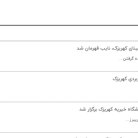
ینای کهریزک، نایب قهرمان شد
بردی کهریزک
گاه خیریه کهریزک برگزار شد
برز...