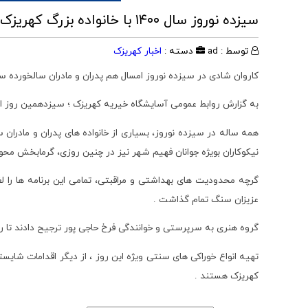
سیزده نوروز سال ۱۴۰۰ با خانواده بزرگ کهریزک
توسط : ad
دسته :
اخبار کهریزک
کاروان شادی در سیزده نوروز امسال هم پدران و مادران سالخورده س
به گزارش روابط عمومی آسایشگاه خیریه کهریزک ؛ سیزدهمین روز از
همه ساله در سیزده نوروز، بسیاری از خانواده های پدران و مادران 
نیکوکاران بویژه جوانان فهیم شهر نیز در چنین روزی، گرمابخش محول
گرچه محدودیت های بهداشتی و مراقبتی، تمامی این برنامه ها را لغو
عزیزان سنگ تمام گذاشت .
گروه هنری به سرپرستی و خوانندگی فرخ حاجی پور ترجیح دادند تا روز
تهیه انواع خوراکی های سنتی ویژه این روز ، از دیگر اقدامات شایست
کهریزک هستند .