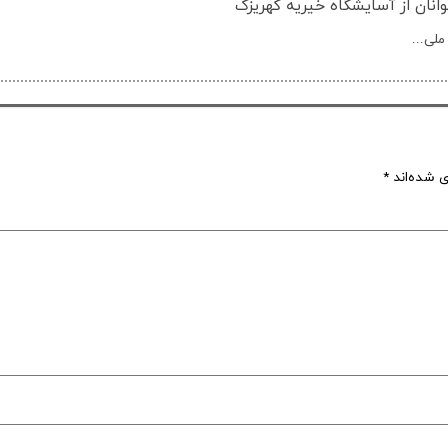
انان از آسایشگاه خیریه کهریزک
ملی...
ی شده‌اند
*