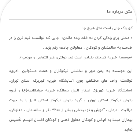
متن درباره ما
کهریزک جایی است مثل هیچ جا…
« محلی برای زندگی کردن نه فقط زنده ماندن». جایی که توانسته نیم قرن را در
خدمت به سالمندان و کودکان ، معلولان جامعه رقم بزند .
«موسسه خیریه کهریزک بنیادی است غیر دولتی، غیر انتفاعی و مردمی».
این موسسه به یمن مهر و بخشش نیکوکاران و همت مسئولین ،امروزه
توانسته واحد های مختلفی چون آسایشگاه خیریه کهریزک استان تهران،
آسایشگاه خیریه کهریزک استان البرز، درمانگاه خیریه جوادالائمه(ع) و گروه
بانوان نیکوکار استان تهران و گروه بانوان نیکوکار استان البرز را به جهت
مراقبت ، درمان ، آموزش و توانبخشی بیش از 3200 نفر از سالمندان ، معلولان،
بیماران مبتلا به ام.اس و کودکان معلول ذهنی و کودکان اختلال اتیسم تأسیس
نماید.