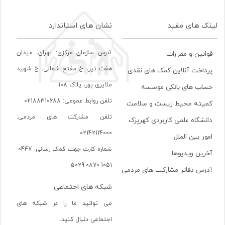
لینک های مفید
نشان های استاندارد
آدرس سازمان مرکزی: تهران، ميدان
قوانین و مقررات
هفت تير، خ مفتح شمالی، خ شهيد
پرداخت آنلاین کمک های نقدی
ملايری پور، پلاک 108
حساب های بانکی موسسه
تلفن روابط عمومی: 02188310688
کمیته محیط زیست و سلامت
تلفن مشارکت های مردمی:
دانشگاه علمی کاربردی کهریزک
02142114000
امور بین الملل
شماره کارت جهت کمک رسانی: 0447-
آخرین ویدیوها
1051-0870-5029
آدرس دفاتر مشارکت های مردمی
شبکه های اجتماعی
می توانید ما را در شبکه های
اجتماعی دنبال کنید.