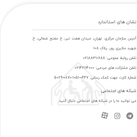
نشان های استاندارد
آدرس سازمان مرکزی: تهران، ميدان هفت تير، خ مفتح شمالی، خ
شهيد ملايری پور، پلاک 108
تلفن روابط عمومی: 02188310688
تلفن مشارکت های مردمی: 02142114000
شماره کارت جهت کمک رسانی: 0447-1051-0870-5029
شبکه های اجتماعی
می توانید ما را در شبکه های اجتماعی دنبال کنید.