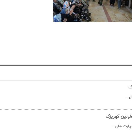
ک
ولین کهریزک