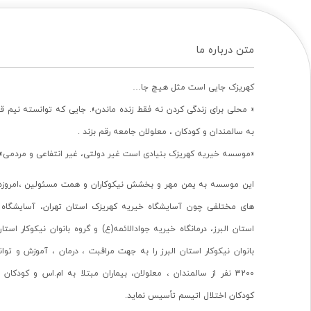
متن درباره ما
کهریزک جایی است مثل هیچ جا…
« محلی برای زندگی کردن نه فقط زنده ماندن». جایی که توانسته نیم ق
به سالمندان و کودکان ، معلولان جامعه رقم بزند .
«موسسه خیریه کهریزک بنیادی است غیر دولتی، غیر انتفاعی و مردمی».
این موسسه به یمن مهر و بخشش نیکوکاران و همت مسئولین ،امروزه 
های مختلفی چون آسایشگاه خیریه کهریزک استان تهران، آسایشگاه 
استان البرز، درمانگاه خیریه جوادالائمه(ع) و گروه بانوان نیکوکار استا
بانوان نیکوکار استان البرز را به جهت مراقبت ، درمان ، آموزش و تو
3200 نفر از سالمندان ، معلولان، بیماران مبتلا به ام.اس و کودکا
کودکان اختلال اتیسم تأسیس نماید.