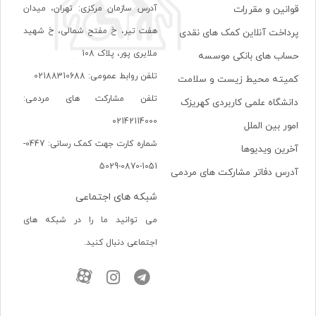
آدرس سازمان مرکزی: تهران، ميدان
قوانین و مقررات
هفت تير، خ مفتح شمالی، خ شهيد
پرداخت آنلاین کمک های نقدی
ملايری پور، پلاک 108
حساب های بانکی موسسه
تلفن روابط عمومی: 02188310688
کمیته محیط زیست و سلامت
تلفن مشارکت های مردمی:
دانشگاه علمی کاربردی کهریزک
02142114000
امور بین الملل
شماره کارت جهت کمک رسانی: 0447-
آخرین ویدیوها
1051-0870-5029
آدرس دفاتر مشارکت های مردمی
شبکه های اجتماعی
می توانید ما را در شبکه های
اجتماعی دنبال کنید.