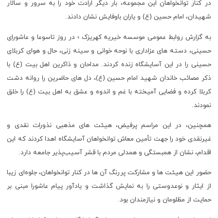
در کنار توانخواهان این مجموعه، بار دیگر ارادت خود را به سرور و سالار
شهیدان، امام حسین (ع) و یاران باوفایش نشان دادند.
به گزارش روابط عمومی موسسه خیریه کهریزک ؛ در روز تاسوعا و عاشورای
حسینی، دسته‌ های عزاداری با نوحه ‌خوانی و سینه ‌زنی، حال و هوای کربلای
حسینی را در این آسایشگاه زنده کردند. مداحان و ذاکرین اهل بیت (ع) با
ذکر مصائب خاندان شهید امام حسین (ع)، دل‌ های حاضرین را روانه دشت
کربلا کرده و فضایی آمیخته با غم و اندوه و عشق به اهل بیت (ع) را خلق
نمودند.
همچنین، در این مراسم پرفیض، هیئت‌ های مذهبی نذورات نقدی و
غیرنقدی خود را جهت تأمین معاش توانخواهان آسایشگاه اهدا کردند که این
اقدام، نشان از همبستگی و همدلی مردم با قشر آسیب‌پذیر جامعه دارد.
حضور این هیئت ‌ها و مشارکت پررنگ آن ‌ها در کنار توانخواهان، جلوه‌ای زیبا
از ایثار و نوعدوستی را به نمایش گذاشت و یادآور پیام عاشورا مبنی بر
حمایت از مظلومان و نیازمندان بود.