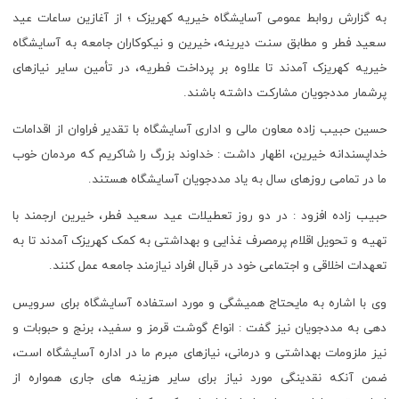
به گزارش روابط عمومی آسایشگاه خیریه کهریزک ؛ از آغازین ساعات عید
سعید فطر و مطابق سنت دیرینه، خیرین و نیکوکاران جامعه به آسایشگاه
خیریه کهریزک آمدند تا علاوه بر پرداخت فطریه، در تأمین سایر نیازهای
پرشمار مددجویان مشارکت داشته باشند.
حسین حبیب زاده معاون مالی و اداری آسایشگاه با تقدیر فراوان از اقدامات
خداپسندانه خیرین، اظهار داشت : خداوند بزرگ را شاکریم که مردمان خوب
ما در تمامی روزهای سال به یاد مددجویان آسایشگاه هستند.
حبیب زاده افزود : در دو روز تعطیلات عید سعید فطر، خیرین ارجمند با
تهیه و تحویل اقلام پرمصرف غذایی و بهداشتی به کمک کهریزک آمدند تا به
تعهدات اخلاقی و اجتماعی خود در قبال افراد نیازمند جامعه عمل کنند.
وی با اشاره به مایحتاج همیشگی و مورد استفاده آسایشگاه برای سرویس
دهی به مددجویان نیز گفت : انواع گوشت قرمز و سفید، برنج و حبوبات و
نیز ملزومات بهداشتی و درمانی، نیازهای مبرم ما در اداره آسایشگاه است،
ضمن آنکه نقدینگی مورد نیاز برای سایر هزینه های جاری همواره از