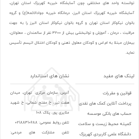
توانسته واحد های مختلفی چون آسایشگاه خیریه کهریزک استان تهران،
آسایشگاه خیریه کهریزک استان البرز، درمانگاه خیریه جوادالائمه(ع) و گروه
بانوان نیکوکار استان تهران و گروه بانوان نیکوکار استان البرز را به جهت
مراقبت ، درمان ، آموزش و توانبخشی بیش از 3200 نفر از سالمندان ، معلولان،
بیماران مبتلا به ام.اس و کودکان معلول ذهنی و کودکان اختلال اتیسم تأسیس
نماید.
لینک های مفید
نشان های استاندارد
آدرس سازمان مرکزی: تهران، ميدان
قوانین و مقررات
هفت تير، خ مفتح شمالی، خ شهيد
پرداخت آنلاین کمک های نقدی
ملايری پور، پلاک 108
حساب های بانکی موسسه
تلفن روابط عمومی: 02188310688
کمیته محیط زیست و سلامت
تلفن مشارکت های مردمی:
دانشگاه علمی کاربردی کهریزک