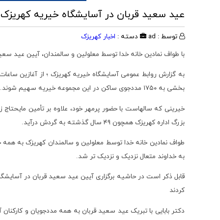
عید سعید قربان در آسایشگاه خیریه کهریزک
توسط : ad
دسته :
اخبار کهریزک
با طواف نمادین خانه خدا توسط معلولین و سالمندان، آیین عید سعید
به گزارش روابط عمومی آسایشگاه خیریه کهریزک ؛ از آغازین ساعات 
بخشی به ۱۷۵۰ مددجوی ساکن در این مجموعه خیریه سهیم شوند.
خیرینی که سالهاست با حضور پرمهر خود، علاوه بر تأمین مایحتاج زن
بزرگ اداره کهریزک همچون ۴۹ سال گذشته به گردش درآید.
طواف نمادین خانه خدا توسط معلولین و سالمندان کهریزک به همه خ
به خداوند متعال نزدیک و نزدیک تر شد.
قابل ذکر است در حاشیه برگزاری آیین عید سعید قربان در آسایشگاه
کردند
دکتر بابایی با تبریک عید سعید قربان به همه مددجویان و کارکنان آ