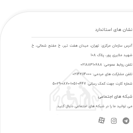
نشان های استاندارد
آدرس سازمان مرکزی: تهران، ميدان هفت تير، خ مفتح شمالی، خ
شهيد ملايری پور، پلاک 108
تلفن روابط عمومی: 02188310688
تلفن مشارکت های مردمی: 02142114000
شماره کارت جهت کمک رسانی: 0447-1051-0870-5029
شبکه های اجتماعی
می توانید ما را در شبکه های اجتماعی دنبال کنید.