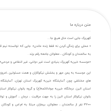
متن درباره ما
کهریزک جایی است مثل هیچ جا…
« محلی برای زندگی کردن نه فقط زنده ماندن». جایی که توانسته نیم ق
به سالمندان و کودکان ، معلولان جامعه رقم بزند .
«موسسه خیریه کهریزک بنیادی است غیر دولتی، غیر انتفاعی و مردمی».
این موسسه به یمن مهر و بخشش نیکوکاران و همت مسئولین ،امروزه 
های مختلفی چون آسایشگاه خیریه کهریزک استان تهران، آسایشگاه 
استان البرز، درمانگاه خیریه جوادالائمه(ع) و گروه بانوان نیکوکار استا
بانوان نیکوکار استان البرز را به جهت مراقبت ، درمان ، آموزش و تو
3200 نفر از سالمندان ، معلولان، بیماران مبتلا به ام.اس و کودکا