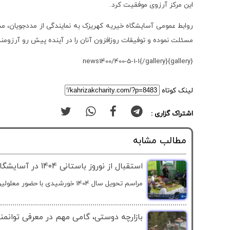
این مرکز آرزوی موفقیت کرد.
روابط عمومی آسایشگاه خیریه کهریزک به نمایندگی از مددجویان، مدی
مسئلت نموده و توفیقات روزافزون آنان را در آینده پیش رو آرزومن
{gallery}news1400/400-5-1-1{/gallery}
لینک کوتاه
اشتراک گزاری :
مطالب مشابه
استقبال از نوروز باستانی 1404 در آسایشگاه خیریه کهریزک
مراسم تحویل سال 1404 خورشیدی با حضور معلولین، سالمندان و...
بازارچه دوستی، گامی مهم در معرفی توانمن