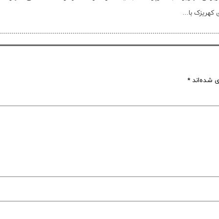
هریزک با...
ی شده‌اند
*