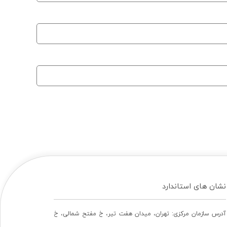
نشان های استاندارد
آدرس سازمان مرکزی: تهران، ميدان هفت تير، خ مفتح شمالی، خ