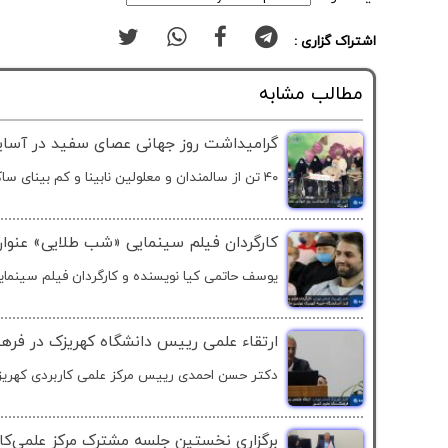
اشتراک گزاری :
مطالب مشابه
گرامیداشت روز جهانی عصای سفید در آسای
۴۰ تن از سالمندان و معلولین نابینا و کم بینای ساکن در...
کارگردان فیلم سینمایی «شب طلایی» عنوان 
یوسف حاتمی کیا نویسنده و کارگردان فیلم سینما
ارتقاء علمی رییس دانشگاه کهریزک در فره
دکتر حسن احمدی رییس مرکز علمی کاربردی کهریزک
برگزاری نخستین جلسه مشترک مرکز علمی‌کا